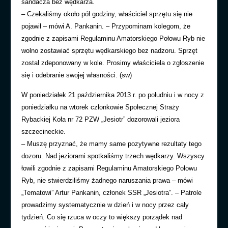
sandacza bez wędkarza.
– Czekaliśmy około pół godziny, właściciel sprzętu się nie
pojawił – mówi A. Pankanin. – Przypominam kolegom, że
zgodnie z zapisami Regulaminu Amatorskiego Połowu Ryb nie
wolno zostawiać sprzętu wędkarskiego bez nadzoru. Sprzęt
został zdeponowany w kole. Prosimy właściciela o zgłoszenie
się i odebranie swojej własności. (sw)
W poniedziałek 21 października 2013 r. po południu i w nocy z
poniedziałku na wtorek członkowie Społecznej Straży
Rybackiej Koła nr 72 PZW „Jesiotr” dozorowali jeziora
szczecineckie.
– Muszę przyznać, że mamy same pozytywne rezultaty tego
dozoru. Nad jeziorami spotkaliśmy trzech wędkarzy. Wszyscy
łowili zgodnie z zapisami Regulaminu Amatorskiego Połowu
Ryb, nie stwierdziliśmy żadnego naruszania prawa – mówi
„Tematowi” Artur Pankanin, członek SSR „Jesiotra”. – Patrole
prowadzimy systematycznie w dzień i w nocy przez cały
tydzień. Co się rzuca w oczy to większy porządek nad