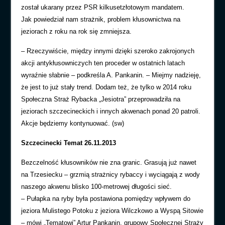
został ukarany przez PSR kilkusetzłotowym mandatem.
Jak powiedział nam strażnik, problem kłusownictwa na
jeziorach z roku na rok się zmniejsza.
– Rzeczywiście, między innymi dzięki szeroko zakrojonych
akcji antykłusowniczych ten proceder w ostatnich latach
wyraźnie słabnie – podkreśla A. Pankanin. – Miejmy nadzieję,
że jest to już stały trend. Dodam też, że tylko w 2014 roku
Społeczna Straż Rybacka „Jesiotra” przeprowadziła na
jeziorach szczecineckich i innych akwenach ponad 20 patroli.
Akcje będziemy kontynuować. (sw)
Szczecinecki Temat 26.11.2013
Bezczelność kłusowników nie zna granic. Grasują już nawet
na Trzesiecku – grzmią strażnicy rybaccy i wyciągają z wody
naszego akwenu blisko 100-metrowej długości sieć.
– Pułapka na ryby była postawiona pomiędzy wpływem do
jeziora Mulistego Potoku z jeziora Wilczkowo a Wyspą Sitowie
– mówi „Tematowi” Artur Pankanin, grupowy Społecznej Straży