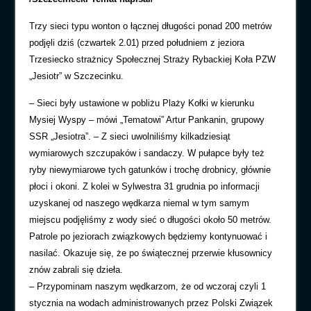
Trzy sieci typu wonton o łącznej długości ponad 200 metrów
podjęli dziś (czwartek 2.01) przed południem z jeziora
Trzesiecko strażnicy Społecznej Straży Rybackiej Koła PZW
„Jesiotr” w Szczecinku.
– Sieci były ustawione w pobliżu Plaży Kołki w kierunku
Mysiej Wyspy – mówi „Tematowi” Artur Pankanin, grupowy
SSR „Jesiotra”. – Z sieci uwolniliśmy kilkadziesiąt
wymiarowych szczupaków i sandaczy. W pułapce były też
ryby niewymiarowe tych gatunków i trochę drobnicy, głównie
płoci i okoni. Z kolei w Sylwestra 31 grudnia po informacji
uzyskanej od naszego wędkarza niemal w tym samym
miejscu podjęliśmy z wody sieć o długości około 50 metrów.
Patrole po jeziorach związkowych będziemy kontynuować i
nasilać. Okazuje się, że po świątecznej przerwie kłusownicy
znów zabrali się dzieła.
– Przypominam naszym wędkarzom, że od wczoraj czyli 1
stycznia na wodach administrowanych przez Polski Związek