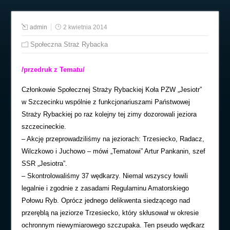
admin
2 kwietnia 2014
Społeczna Straż Rybacka
/przedruk z Tematu/
Członkowie Społecznej Straży Rybackiej Koła PZW „Jesiotr”
w Szczecinku wspólnie z funkcjonariuszami Państwowej
Straży Rybackiej po raz kolejny tej zimy dozorowali jeziora
szczecineckie.
– Akcję przeprowadziliśmy na jeziorach: Trzesiecko, Radacz,
Wilczkowo i Juchowo – mówi „Tematowi” Artur Pankanin, szef
SSR „Jesiotra”.
– Skontrolowaliśmy 37 wędkarzy. Niemal wszyscy łowili
legalnie i zgodnie z zasadami Regulaminu Amatorskiego
Połowu Ryb. Oprócz jednego delikwenta siedzącego nad
przeręblą na jeziorze Trzesiecko, który skłusował w okresie
ochronnym niewymiarowego szczupaka. Ten pseudo wędkarz