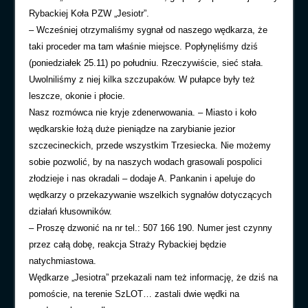
Rybackiej Koła PZW „Jesiotr”.
– Wcześniej otrzymaliśmy sygnał od naszego wędkarza, że
taki proceder ma tam właśnie miejsce. Popłynęliśmy dziś
(poniedziałek 25.11) po południu. Rzeczywiście, sieć stała.
Uwolniliśmy z niej kilka szczupaków. W pułapce były też
leszcze, okonie i płocie.
Nasz rozmówca nie kryje zdenerwowania. – Miasto i koło
wędkarskie łożą duże pieniądze na zarybianie jezior
szczecineckich, przede wszystkim Trzesiecka. Nie możemy
sobie pozwolić, by na naszych wodach grasowali pospolici
złodzieje i nas okradali – dodaje A. Pankanin i apeluje do
wędkarzy o przekazywanie wszelkich sygnałów dotyczących
działań kłusowników.
– Proszę dzwonić na nr tel.: 507 166 190. Numer jest czynny
przez całą dobę, reakcja Straży Rybackiej będzie
natychmiastowa.
Wędkarze „Jesiotra” przekazali nam też informację, że dziś na
pomoście, na terenie SzLOT… zastali dwie wędki na