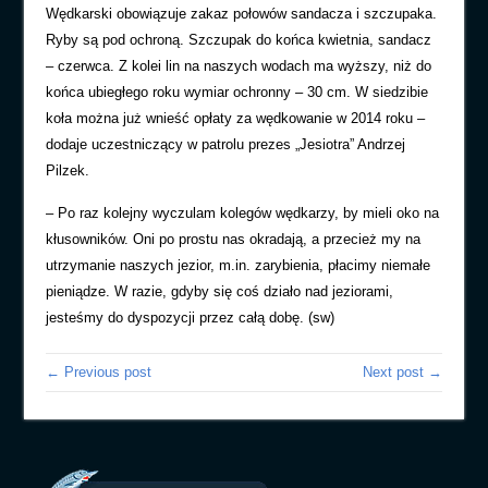
Wędkarski obowiązuje zakaz połowów sandacza i szczupaka.
Ryby są pod ochroną. Szczupak do końca kwietnia, sandacz
– czerwca. Z kolei lin na naszych wodach ma wyższy, niż do
końca ubiegłego roku wymiar ochronny – 30 cm. W siedzibie
koła można już wnieść opłaty za wędkowanie w 2014 roku –
dodaje uczestniczący w patrolu prezes „Jesiotra” Andrzej
Pilzek.
– Po raz kolejny wyczulam kolegów wędkarzy, by mieli oko na
kłusowników. Oni po prostu nas okradają, a przecież my na
utrzymanie naszych jezior, m.in. zarybienia, płacimy niemałe
pieniądze. W razie, gdyby się coś działo nad jeziorami,
jesteśmy do dyspozycji przez całą dobę. (sw)
← Previous post
Next post →