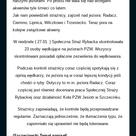
naszymi jeziorami. Po prostu nie wala się nad brzegami
akwenów tyle śmieci co latem.
Jak nam powiedzieli strażnicy, zajrzeli nad jeziora: Radacz,
Ciemino, Lipnica, Wilczkowo i Trzesiecko. Teraz pora na
kolejne związkowe akweny.
W niedziele ( 27.01. ) Społeczna Straż Rybacka skontrolowała
23 osoby wędkujące na jeziorach PZW. Wszyscy
skontrolowani posiadali opłacone zezwolenia do wędkowania.
Podczas kontroli strażnicy coraz częściej spotykają się z
opinią wędkarzy, że jeziora są w coraz lepszej kondycji jeśli
chodzi o ryby. Dotyczy to m.in. jeziora Radacz. Coraz
częściej jest również doceniana praca Społecznej Straży
Rybackiej oraz działalność Koła PZW Jesiotr w Szczecinku.
Strażnicy zapowiadają, że kontrole będą przeprowadzane
regularnie. Zaznaczają jednocześnie, że tłumaczenia typu, że
zapomniało się uprawnień nie będą tolerowane.
/Szczecinecki Temat napisał/