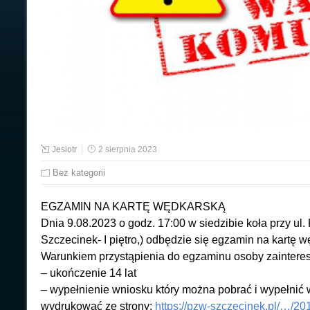
Jesiotr
2 sierpnia 2023
Bez kategorii
EGZAMIN NA KARTĘ WĘDKARSKĄ
Dnia 9.08.2023 o godz. 17:00 w siedzibie koła przy ul
Szczecinek- I piętro,) odbędzie się egzamin na kartę 
Warunkiem przystąpienia do egzaminu osoby zainteres
– ukończenie 14 lat
– wypełnienie wniosku który można pobrać i wypełnić 
wydrukować ze strony:
https://pzw-szczecinek.pl/…/20