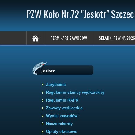
PZW Koło Nr.72 "Jesiotr" Szczec
TERMINARZ ZAWODÓW
SKŁADKI PZW NA 2026
Jesiotr
Zarybienia
Regulamin stanicy wędkarskiej
Regulamin RAPR
Zawody wędkarskie
Wyniki zawodów
Nasze rekordy
Opłaty okresowe