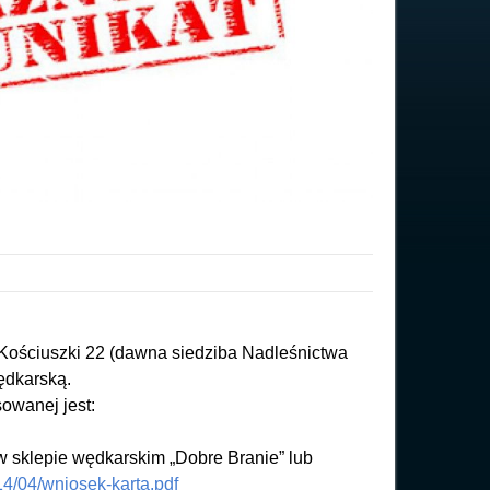
. Kościuszki 22 (dawna siedziba Nadleśnictwa
wędkarską.
owanej jest:
w sklepie wędkarskim „Dobre Branie” lub
14/04/wniosek-karta.pdf