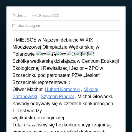
Jesiotr
19 maja 2023
Bez kategorii
II MIEJSCE w Naszym debiucie W XIX
Młodzieżowej Olimpiadzie Wędkarskiej w
Polanowie
Szkółkę wędkarską działającą w Centrum Edukacji
Ekologicznej i Rewitalizacji Jezior – ZPO w
Szczecinku pod patronatem PZW „Jesiotr”
Szczecinek reprezentowali:
Oliwer Machut,
Hubert Komorski
,
Mikołaj
Baranowski
,
Szymon Pindral
, Michał Głowacki.
Zawody odbywały się w czterech konkurencjach.
1. Test wiedzy
wędkarsko -ekologicznej.
Tutaj okazaliśmy się bezkonkurencyjni zajmując
pierwsze miejsca we wszystkich kategoriach