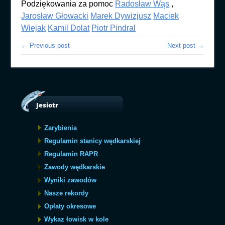
Podziękowania za pomoc
Radosław Wąs
,
Jarosław Głowacki
Marek Dywizjusz
Maciek
Wiejak
Kamil Dolat
Piotr Pindral
← Previous post
Next post →
Jesiotr
Zarybienia
Regulamin stanicy wędkarskiej
Regulamin RAPR
Zawody wędkarskie
Wyniki zawodów
Nasze rekordy
Opłaty okresowe
Wykaz łowisk w kole