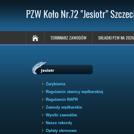
PZW Koło Nr.72 "Jesiotr" Szczec
TERMINARZ ZAWODÓW
SKŁADKI PZW NA 2026
Jesiotr
Zarybienia
Regulamin stanicy wędkarskiej
Regulamin RAPR
Zawody wędkarskie
Wyniki zawodów
Nasze rekordy
Opłaty okresowe