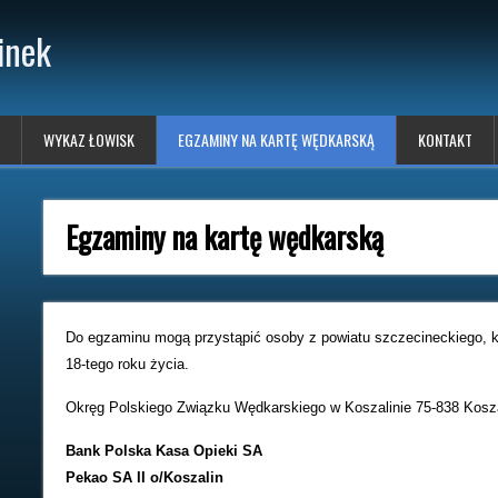
inek
WYKAZ ŁOWISK
EGZAMINY NA KARTĘ WĘDKARSKĄ
KONTAKT
Egzaminy na kartę wędkarską
Do egzaminu mogą przystąpić osoby z powiatu szczecineckiego, k
18-tego roku życia.
Okręg Polskiego Związku Wędkarskiego w Koszalinie 75-838 Kosza
Bank Polska Kasa Opieki SA
Pekao SA II o/Koszalin