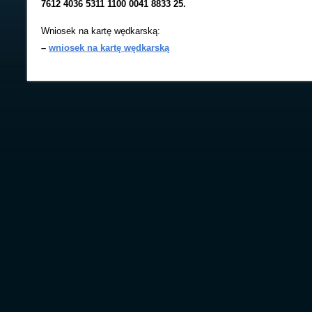
7612 4036 5311 1100 0041 8833 25.
Wniosek na kartę wędkarską:
–
wniosek na kartę wędkarską