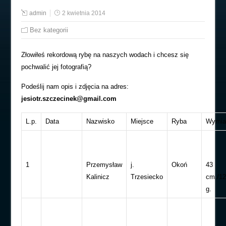
admin
2 kwietnia 2014
Bez kategorii
Złowiłeś rekordową rybę na naszych wodach i chcesz się
pochwalić jej fotografią?
Podeślij nam opis i zdjęcia na adres:
jesiotr.szczecinek@gmail.com
L.p.
Data
Nazwisko
Miejsce
Ryba
Wymia
1
Przemysław
j.
Okoń
43
Kalinicz
Trzesiecko
cm./1
g.