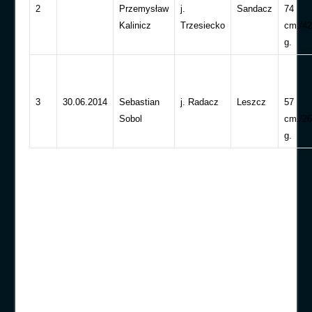
2
Przemysław
j.
Sandacz
74
Kalinicz
Trzesiecko
cm./4
g.
3
30.06.2014
Sebastian
j. Radacz
Leszcz
57
Sobol
cm./2
g.