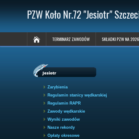
PZW Koło Nr.72 "Jesiotr" Szczec
TERMINARZ ZAWODÓW
SKŁADKI PZW NA 2026
Jesiotr
Zarybienia
Regulamin stanicy wędkarskiej
Regulamin RAPR
Zawody wędkarskie
Wyniki zawodów
Nasze rekordy
Opłaty okresowe