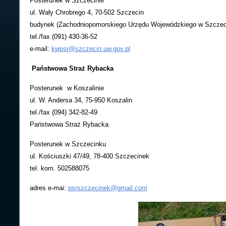
Posterunek w Szczecinie
ul. Wały Chrobrego 4, 70-502 Szczecin
budynek (Zachodniopomorskiego Urzędu Wojewódzkiego w Szczec
tel./fax (091) 430-36-52
e-mail:
kwpsr@szczecin.uw.gov.pl
Państwowa Straż Rybacka
Posterunek w Koszalinie
ul. W. Andersa 34, 75-950 Koszalin
tel./fax (094) 342-82-49
Państwowa Straż Rybacka
Posterunek w Szczecinku
ul. Kościuszki 47/49, 78-400 Szczecinek
tel. kom. 502588075
adres e-mai:
psrszczecinek@gmail.com