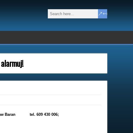
alarmuj!
sław Baran tel. 609 430 006;