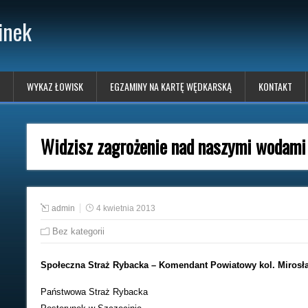
inek
WYKAZ ŁOWISK
EGZAMINY NA KARTĘ WĘDKARSKĄ
KONTAKT
Widzisz zagrożenie nad naszymi wodami 
admin
4 kwietnia 2013
Bez kategorii
Społeczna Straż Rybacka – Komendant Powiatowy kol. Miro
Państwowa Straż Rybacka