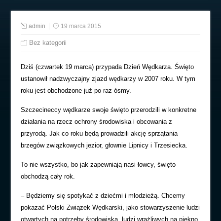
admin
19 marca 2015
Bez kategorii
Dziś (czwartek 19 marca) przypada Dzień Wędkarza. Święto
ustanowił nadzwyczajny zjazd wędkarzy w 2007 roku. W tym
roku jest obchodzone już po raz ósmy.
Szczecineccy wędkarze swoje święto przerodzili w konkretne
działania na rzecz ochrony środowiska i obcowania z
przyrodą. Jak co roku będą prowadzili akcję sprzątania
brzegów związkowych jezior, głownie Lipnicy i Trzesiecka.
To nie wszystko, bo jak zapewniają nasi łowcy, święto
obchodzą cały rok.
– Będziemy się spotykać z dziećmi i młodzieżą. Chcemy
pokazać Polski Związek Wędkarski, jako stowarzyszenie ludzi
otwartych na potrzeby środowiska, ludzi wrażliwych na piękno