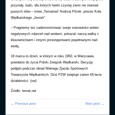
przyrody, ludzi, dla których hasło czystej ziemi nie stanowi
pustych słów – mówi „Tematowi” Andrzej Pilzek, prezes Koła
Wędkarskiego „Jesiotr”.
– Pragniemy też zademonstrować swoje
stanowisko
wobec
negatywnych zdarzeń nad wodami, pokazać naszą
walkę
z
kłusownictwem i innymi przestępstwami popełnianymi nad
wodą.
19 marca to dzień, w którym w roku 1950, w Warszawie,
powołano do życia Polski Związek Wędkarski. Decyzję
podjęto podczas obrad Walnego Zjazdu Sportowych
Towarzystw Wędkarskich. Dziś PZW świętuje zatem 65-lecie
działalności. (sw)
Źródło: temat.net
← Previous post
Next post →