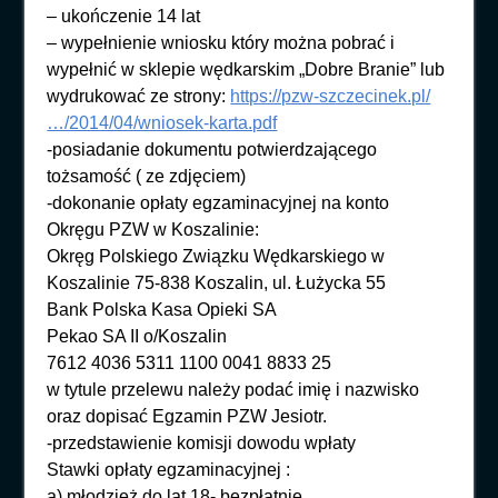
– ukończenie 14 lat
– wypełnienie wniosku który można pobrać i
wypełnić w sklepie wędkarskim „Dobre Branie” lub
wydrukować ze strony:
https://pzw-szczecinek.pl/
…/2014/04/wniosek-karta.pdf
-posiadanie dokumentu potwierdzającego
tożsamość ( ze zdjęciem)
-dokonanie opłaty egzaminacyjnej na konto
Okręgu PZW w Koszalinie:
Okręg Polskiego Związku Wędkarskiego w
Koszalinie 75-838 Koszalin, ul. Łużycka 55
Bank Polska Kasa Opieki SA
Pekao SA II o/Koszalin
7612 4036 5311 1100 0041 8833 25
w tytule przelewu należy podać imię i nazwisko
oraz dopisać Egzamin PZW Jesiotr.
-przedstawienie komisji dowodu wpłaty
Stawki opłaty egzaminacyjnej :
a) młodzież do lat 18- bezpłatnie