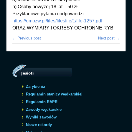
b) Osoby powyżej 18 lat – 50 zł
Przykładowe pytania i odpowiedzi :
https://ompzw.pl/files/filesfile/1/file-1257.pdf
ORAZ WYMIARY I OKRESY OCHRONNE RYB.
← Previous post
Next post →
Jesiotr
Zarybienia
Regulamin stanicy wędkarskiej
Regulamin RAPR
Zawody wędkarskie
Wyniki zawodów
Nasze rekordy