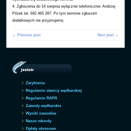
4. Zgłoszenia do 14 sierpnia wyłącznie telefonicznie: Andrzej
Pilzek tel. 692 465 287. Po tym terminie zgłoszeń
dodatkowych nie przyjmujemy.
← Previous post
Next post →
Jesiotr
Zarybienia
Regulamin stanicy wędkarskiej
Regulamin RAPR
Zawody wędkarskie
Wyniki zawodów
Nasze rekordy
Opłaty okresowe