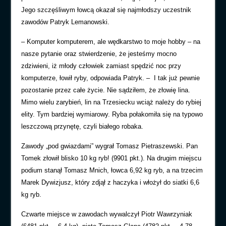
Jego szczęśliwym łowcą okazał się najmłodszy uczestnik
zawodów Patryk Lemanowski.
–
Komputer komputerem, ale wędkarstwo to moje hobby – na
nasze pytanie oraz stwierdzenie, że jesteśmy mocno
zdziwieni, iż młody człowiek zamiast spędzić noc przy
komputerze, łowił ryby, odpowiada Patryk. – I tak już pewnie
pozostanie przez całe życie. Nie sądziłem, że złowię lina.
Mimo wielu zarybień, lin na Trzesiecku wciąż należy do rybiej
elity. Tym bardziej wymiarowy. Ryba połakomiła się na typowo
leszczową przynętę, czyli białego robaka.
Zawody „pod
gwiazdami” wygrał Tomasz Pietraszewski. Pan
Tomek złowił blisko 10 kg ryb! (9901 pkt.). Na drugim miejscu
podium stanął Tomasz Mnich, łowca 6,92 kg ryb, a na trzecim
Marek Dywizjusz, który zdjął z haczyka i włożył do siatki 6,6
kg ryb.
Czwarte miejsce w zawodach wywalczył Piotr Wawrzyniak