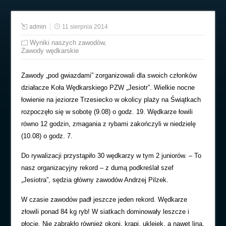
admin
11 sierpnia 2014
Wyniki naszych zawodów
,
Zawody wędkarskie
Zawody „pod gwiazdami” zorganizowali dla swoich członków
działacze Koła Wędkarskiego PZW „Jesiotr”. Wielkie nocne
łowienie na jeziorze Trzesiecko w okolicy plaży na Świątkach
rozpoczęło się w sobotę (9.08) o godz. 19. Wędkarze łowili
równo 12 godzin, zmagania z rybami zakończyli w niedzielę
(10.08) o godz. 7.
Do rywalizacji przystąpiło 30 wędkarzy w tym 2 juniorów. – To
nasz organizacyjny rekord – z dumą podkreślał szef
„Jesiotra”, sędzia główny zawodów Andrzej Pilzek.
W czasie zawodów padł jeszcze jeden rekord. Wędkarze
złowili ponad 84 kg ryb! W siatkach dominowały leszcze i
płocie. Nie zabrakło również okoni, krąpi, uklejek, a nawet lina.