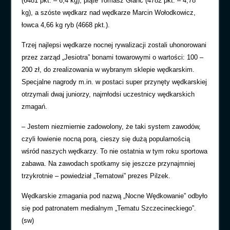
(6481 pkt. – 6,4 kg), piąte Tomasz Glanc (4782 pkt. – 4,78
kg), a szóste wędkarz nad wędkarze Marcin Wołodkowicz,
łowca 4,66 kg ryb (4668 pkt.).
Trzej najlepsi wędkarze nocnej rywalizacji zostali uhonorowani
przez zarząd „Jesiotra” bonami towarowymi o wartości: 100 –
200 zł, do zrealizowania w wybranym sklepie wędkarskim.
Specjalne nagrody m.in. w postaci super przynęty wędkarskiej
otrzymali dwaj juniorzy, najmłodsi uczestnicy wędkarskich
zmagań.
– Jestem niezmiernie zadowolony, że taki system zawodów,
czyli łowienie nocną porą, cieszy się dużą popularnością
wśród naszych wędkarzy. To nie ostatnia w tym roku sportowa
zabawa. Na zawodach spotkamy się jeszcze przynajmniej
trzykrotnie – powiedział „Tematowi” prezes Pilzek.
Wędkarskie zmagania pod nazwą „Nocne Wędkowanie” odbyło
się pod patronatem medialnym „Tematu Szczecineckiego”.
(sw)