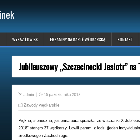
inek
WYKAZ ŁOWISK
EGZAMINY NA KARTĘ WĘDKARSKĄ
KONTAKT
Jubileuszowy „Szczecinecki Jesiotr” na 
admin
15 października 2018
Zawody wędkarskie
Piękna, słoneczna, jesienna aura sprawiła, że w szranki X Jubil
2018” stanęło 37 wędkarzy. Łowili parami z łodzi (jeden indywidua
Środkowego i Zachodniego.