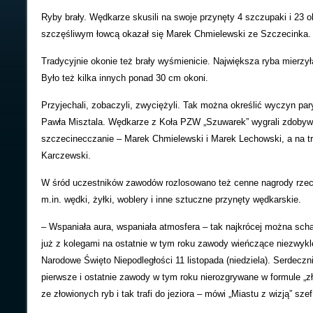
Ryby brały. Wędkarze skusili na swoje przynęty 4 szczupaki i 23 
szczęśliwym łowcą okazał się Marek Chmielewski ze Szczecinka.
Tradycyjnie okonie też brały wyśmienicie. Największa ryba mierz
Było też kilka innych ponad 30 cm okoni.
Przyjechali, zobaczyli, zwyciężyli. Tak można określić wyczyn pary
Pawła Misztala. Wędkarze z Koła PZW „Szuwarek” wygrali zdobywa
szczecinecczanie – Marek Chmielewski i Marek Lechowski, a na trz
Karczewski.
W śród uczestników zawodów rozlosowano też cenne nagrody rzec
m.in. wędki, żyłki, woblery i inne sztuczne przynęty wędkarskie.
– Wspaniała aura, wspaniała atmosfera – tak najkrócej można scha
już z kolegami na ostatnie w tym roku zawody wieńczące niezwykl
Narodowe Święto Niepodległości 11 listopada (niedziela). Serdeczn
pierwsze i ostatnie zawody w tym roku nierozgrywane w formule „zł
ze złowionych ryb i tak trafi do jeziora – mówi „Miastu z wizją” sze