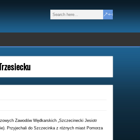
Trzesiecku
euszowych Zawodów Wędkarskich „Szczecinecki Jesiotr
lnie). Przyjechali do Szczecinka z różnych miast Pomorza