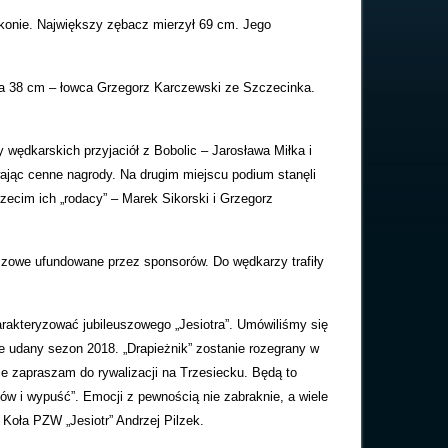
okonie. Największy zębacz mierzył 69 cm. Jego
yła 38 cm – łowca Grzegorz Karczewski ze Szczecinka.
 wędkarskich przyjaciół z Bobolic – Jarosława Miłka i
jąc cenne nagrody. Na drugim miejscu podium stanęli
ecim ich „rodacy” – Marek Sikorski i Grzegorz
zowe ufundowane przez sponsorów. Do wędkarzy trafiły
rakteryzować jubileuszowego „Jesiotra”. Umówiliśmy się
e udany sezon 2018. „Drapieżnik” zostanie rozegrany w
ie zapraszam do rywalizacji na Trzesiecku. Będą to
ów i wypuść”. Emocji z pewnością nie zabraknie, a wiele
f Koła PZW „Jesiotr” Andrzej Pilzek.