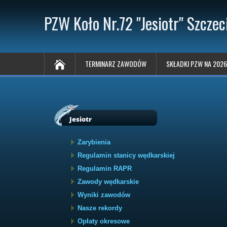
PZW Koło Nr.72 "Jesiotr" Szczec
TERMINARZ ZAWODÓW
SKŁADKI PZW NA 2026
Jesiotr
Zarybienia
Regulamin stanicy wędkarskiej
Regulamin RAPR
Zawody wędkarskie
Wyniki zawodów
Nasze rekordy
Opłaty okresowe