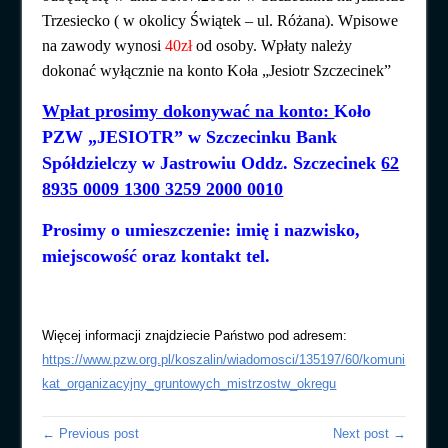
Trzesiecko ( w okolicy Świątek – ul. Różana). Wpisowe
na zawody wynosi
40zł
od osoby. Wpłaty należy
dokonać wyłącznie na konto Koła „Jesiotr Szczecinek”
Wpłat prosimy dokonywać na konto:
Koło
PZW „JESIOTR” w Szczecinku Bank
Spółdzielczy w Jastrowiu Oddz. Szczecinek
62
8935 0009 1300 3259 2000 0010
Prosimy o umieszczenie: imię i nazwisko,
miejscowość oraz kontakt tel.
Więcej informacji znajdziecie Państwo pod adresem:
https://www.pzw.org.pl/koszalin/wiadomosci/135197/60/komuni
kat_organizacyjny_gruntowych_mistrzostw_okregu
← Previous post
Next post →