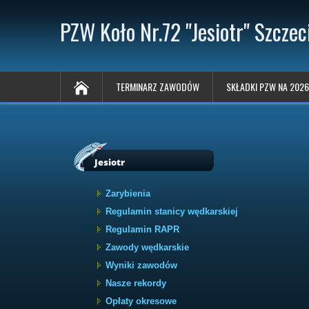
PZW Koło Nr.72 "Jesiotr" Szczec
TERMINARZ ZAWODÓW
SKŁADKI PZW NA 2026
Jesiotr
Zarybienia
Regulamin stanicy wędkarskiej
Regulamin RAPR
Zawody wędkarskie
Wyniki zawodów
Nasze rekordy
Opłaty okresowe