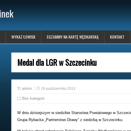
inek
WYKAZ ŁOWISK
EGZAMINY NA KARTĘ WĘDKARSKĄ
KONTAKT
Medal dla LGR w Szczecinku
admin
29 października 2013
Bez kategorii
W dniu dzisiejszym w siedzibie Starostwa Powiatowego w Szczeci
Grupa Rybacka „Partnerstwo Drawy” z siedzibą w Szczecinku.