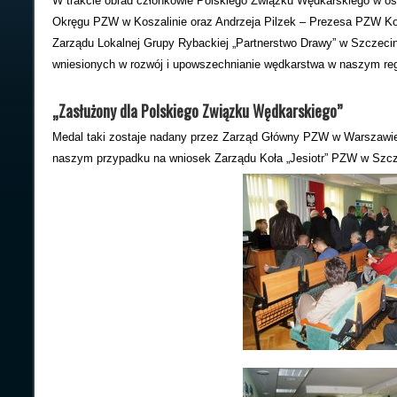
W trakcie obrad członkowie Polskiego Związku Wędkarskiego w 
Okręgu PZW w Koszalinie oraz Andrzeja Pilzek – Prezesa PZW Koła
Zarządu Lokalnej Grupy Rybackiej „Partnerstwo Drawy” w Szczeci
wniesionych w rozwój i upowszechnianie wędkarstwa w naszym reg
„Zasłużony dla Polskiego Związku Wędkarskiego”
Medal taki zostaje nadany przez Zarząd Główny PZW w Warszawi
naszym przypadku na wniosek Zarządu Koła „Jesiotr” PZW w Szcz