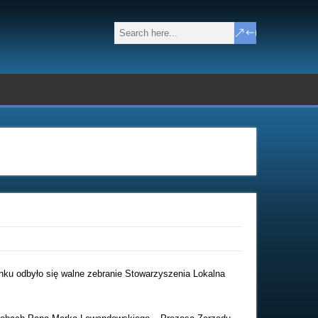
nku odbyło się walne zebranie Stowarzyszenia Lokalna