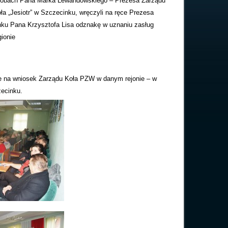
osobach Pana Marka Lewandowskiego – Prezesa Zarządu
 „Jesiotr” w Szczecinku, wręczyli na ręce Prezesa
nku Pana Krzysztofa Lisa odznakę w uznaniu zasług
ionie
e na wniosek Zarządu Koła PZW w danym rejonie – w
ecinku.