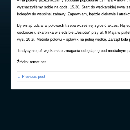
– Na połowy przeznaczamy sobotnie popołudnie 31 maja – mówi „Tem
wyznaczyliśmy sobie na godz. 15.30. Start do wędkarskiej rywaliz
kolegów do wspólnej zabawy. Zapewniam, będzie ciekawie i atrakcy
By wziąć udział w połowach trzeba wcześniej zgłosić akces. Najlepi
osobiście u skarbnika w siedzibie „Jesiotra” przy ul. 9 Maja w piąt
wys. 20 zł. Metoda połowu – spławik na jedną wędkę. Zarząd koła 
Tradycyjnie już wędkarskie zmagania odbędą się pod medialnym p
Źródło: temat.net
← Previous post