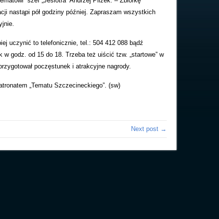
atowi” szef „Jesiotra” Andrzej Pilzek. – Zbiórkę
acji nastąpi pół godziny później. Zapraszam wszystkich
jnie.
ej uczynić to telefonicznie, tel.: 504 412 088 bądź
ek w godz. od 15 do 18. Trzeba też uiścić tzw. „startowe” w
przygotował poczęstunek i atrakcyjne nagrody.
atronatem „Tematu Szczecineckiego”. (sw)
Next post →