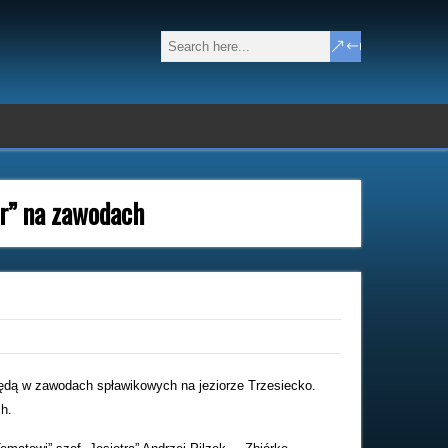
tr” na zawodach
będą w zawodach spławikowych na jeziorze Trzesiecko.
h.