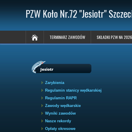
PZW Koło Nr.72 "Jesiotr" Szczec
TERMINARZ ZAWODÓW
SKŁADKI PZW NA 2026
Jesiotr
Zarybienia
Regulamin stanicy wędkarskiej
Regulamin RAPR
Zawody wędkarskie
Wyniki zawodów
Nasze rekordy
Opłaty okresowe