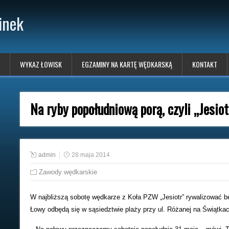
inek
WYKAZ ŁOWISK
EGZAMINY NA KARTĘ WĘDKARSKĄ
KONTAKT
Na ryby popołudniową porą, czyli „Jesio
admin
28 maja 2014
Zawody wędkarskie
W najbliższą sobotę wędkarze z Koła PZW „Jesiotr” rywalizować 
Łowy odbędą się w sąsiedztwie plaży przy ul. Różanej na Świątkac