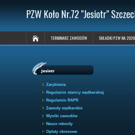
PZW Koło Nr.72 "Jesiotr" Szczec
TERMINARZ ZAWODÓW
SKŁADKI PZW NA 2026
Jesiotr
Zarybienia
Regulamin stanicy wędkarskiej
Regulamin RAPR
Zawody wędkarskie
Wyniki zawodów
Nasze rekordy
Opłaty okresowe