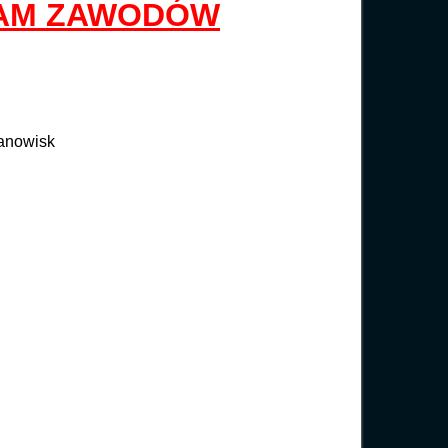
AM ZAWODÓW
tanowisk