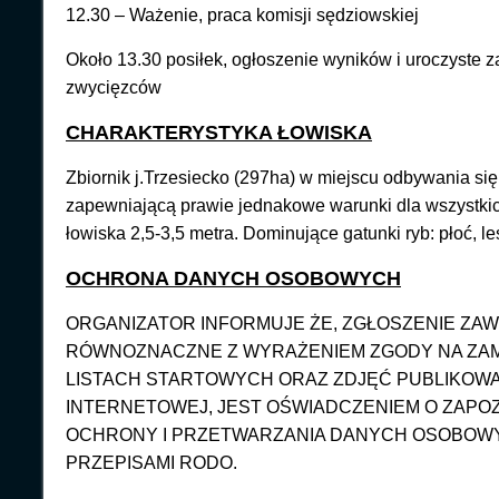
12.30 – Ważenie, praca komisji sędziowskiej
Około 13.30 posiłek, ogłoszenie wyników i uroczyste
zwycięzców
CHARAKTERYSTYKA ŁOWISKA
Zbiornik j.Trzesiecko (297ha) w miejscu odbywania si
zapewniającą prawie jednakowe warunki dla wszystki
łowiska 2,5-3,5 metra. Dominujące gatunki ryb: płoć, les
OCHRONA DANYCH OSOBOWYCH
ORGANIZATOR INFORMUJE ŻE, ZGŁOSZENIE ZA
RÓWNOZNACZNE Z WYRAŻENIEM ZGODY NA ZAMIE
LISTACH STARTOWYCH ORAZ ZDJĘĆ PUBLIKOWA
INTERNETOWEJ, JEST OŚWIADCZENIEM O ZAPOZ
OCHRONY I PRZETWARZANIA DANYCH OSOBOW
PRZEPISAMI RODO.