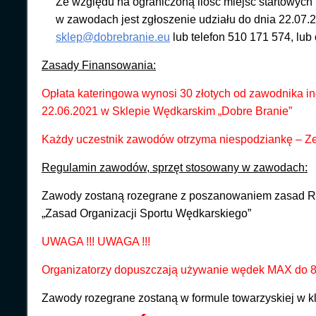
Ze względu na ograniczoną ilość miejsc startowych 
w zawodach jest zgłoszenie udziału do dnia 22.07.2
sklep@dobrebranie.eu
lub telefon 510 171 574, lub 
Zasady Finansowania:
Opłata kateringowa wynosi 30 złotych od zawodnika i
22.06.2021 w Sklepie Wędkarskim „Dobre Branie”
Każdy uczestnik zawodów otrzyma niespodziankę – Zes
Regulamin zawodów, sprzęt stosowany w zawodach:
Zawody zostaną rozegrane z poszanowaniem zasad R
„Zasad Organizacji Sportu Wędkarskiego”
UWAGA !!! UWAGA !!!
Organizatorzy dopuszczają używanie wędek MAX do 8 
Zawody rozegrane zostaną w formule towarzyskiej w kla