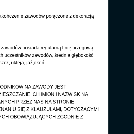
 zakończenie zawodów połączone z dekoracją
ę zawodów posiada regularną linię brzegową
ch uczestników zawodów, średnia głębokość
zcz, ukleja, jaź,okoń.
WODNIKÓW NA ZAWODY JEST
SZCZANIE ICH IMION I NAZWISK NA
NYCH PRZEZ NAS NA STRONIE
NANIU SIĘ Z KLAUZULAMI, DOTYCZĄCYMI
YCH OBOWIĄZUJĄCYCH ZGODNIE Z