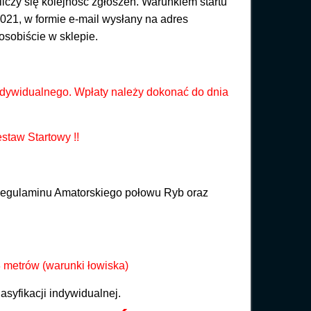
liczy się kolejność zgłoszeń. Warunkiem startu
021, w formie e-mail wysłany na adres
osobiście w sklepie.
ndywidualnego. Wpłaty należy dokonać do dnia
taw Startowy !!
egulaminu Amatorskiego połowu Ryb oraz
metrów (warunki łowiska)
syfikacji indywidualnej.