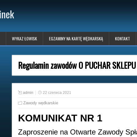
inek
WYKAZ ŁOWISK
EGZAMINY NA KARTĘ WĘDKARSKĄ
KONTAKT
Regulamin zawodów O PUCHAR SKLEPU
admin
22 czerwca 2021
Zawody wędkarskie
KOMUNIKAT NR 1
Zaproszenie na Otwarte Zawody Sp