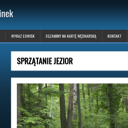
inek
WYKAZ ŁOWISK
EGZAMINY NA KARTĘ WĘDKARSKĄ
KONTAKT
SPRZĄTANIE JEZIOR