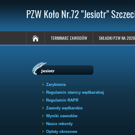
PZW Koło Nr.72 "Jesiotr" Szczec
TERMINARZ ZAWODÓW
SKŁADKI PZW NA 2026
Jesiotr
Zarybienia
Regulamin stanicy wędkarskiej
Regulamin RAPR
Zawody wędkarskie
Wyniki zawodów
Nasze rekordy
Opłaty okresowe