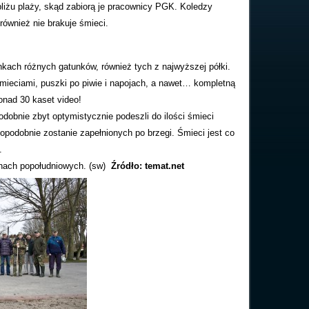
bliżu plaży, skąd zabiorą je pracownicy PGK. Koledzy
również nie brakuje śmieci.
nkach różnych gatunków, również tych z najwyższej półki.
mieciami, puszki po piwie i napojach, a nawet… kompletną
onad 30 kaset video!
dobnie zbyt optymistycznie podeszli do ilości śmieci
opodobnie zostanie zapełnionych po brzegi. Śmieci jest co
.
inach popołudniowych. (sw)
Źródło: temat.net