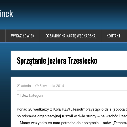
inek
WYKAZ ŁOWISK
EGZAMINY NA KARTĘ WĘDKARSKĄ
KONTAKT
Sprzątanie jeziora Trzesiecko
admin
5 kwietnia 2014
Bez kategorii
Ponad 20 wędkarzy z Koła PZW „Jesiotr” przystąpiło dziś (sobota 
po odprawie organizacyjnej ruszyli w dwie strony – na wschód i za
– Mamy wszystko co nam potrzeba do sprzątania – mówi „Tematowi”