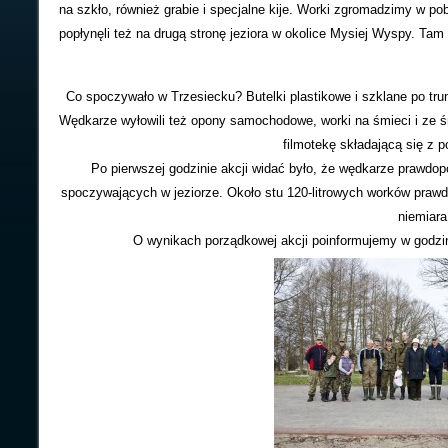
na szkło, również grabie i specjalne kije. Worki zgromadzimy w po
popłynęli też na drugą stronę jeziora w okolice Mysiej Wyspy. Tam 
Co spoczywało w Trzesiecku? Butelki plastikowe i szklane po tru
Wędkarze wyłowili też opony samochodowe, worki na śmieci i ze ś
filmotekę składającą się z p
Po pierwszej godzinie akcji widać było, że wędkarze prawdopo
spoczywających w jeziorze. Około stu 120-litrowych worków prawd
niemiara
O wynikach porządkowej akcji poinformujemy w godz