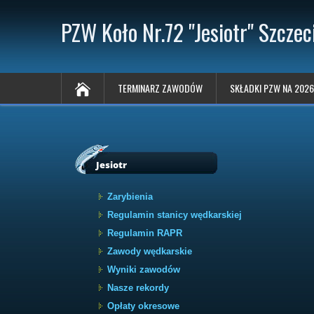
PZW Koło Nr.72 "Jesiotr" Szczec
TERMINARZ ZAWODÓW
SKŁADKI PZW NA 2026
Jesiotr
Zarybienia
Regulamin stanicy wędkarskiej
Regulamin RAPR
Zawody wędkarskie
Wyniki zawodów
Nasze rekordy
Opłaty okresowe