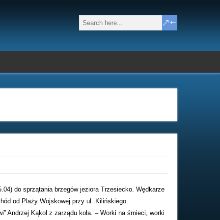
5.04) do sprzątania brzegów jeziora Trzesiecko. Wędkarze
chód od Plaży Wojskowej przy ul. Kilińskiego.
 Andrzej Kąkol z zarządu koła. – Worki na śmieci, worki