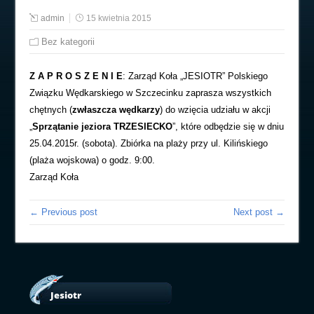
admin
15 kwietnia 2015
Bez kategorii
Z A P R O S Z E N I E
: Zarząd Koła „JESIOTR” Polskiego
Związku Wędkarskiego w Szczecinku zaprasza wszystkich
chętnych (
zwłaszcza wędkarzy
) do wzięcia udziału w akcji
„
Sprzątanie jeziora TRZESIECKO
”, które odbędzie się w dniu
25.04.2015r. (sobota). Zbiórka na plaży przy ul. Kilińskiego
(plaża wojskowa) o godz. 9:00.
Zarząd Koła
← Previous post
Next post →
Jesiotr