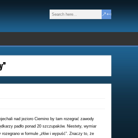
y”
ojechali nad jezioro Ciemino by tam rozegrać zawody
ędkarzy padło ponad 20 szczupaków. Niestety, wymiar
y rozegrano w formule „złów i wypuść”. Znaczy to, że