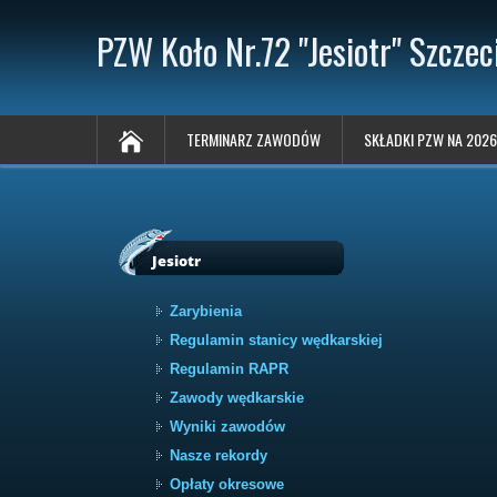
PZW Koło Nr.72 "Jesiotr" Szczec
TERMINARZ ZAWODÓW
SKŁADKI PZW NA 2026
Jesiotr
Zarybienia
Regulamin stanicy wędkarskiej
Regulamin RAPR
Zawody wędkarskie
Wyniki zawodów
Nasze rekordy
Opłaty okresowe