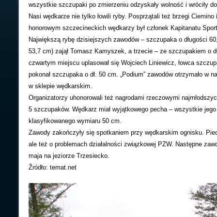
wszystkie szczupaki po zmierzeniu odzyskały wolność i wróciły d
Nasi wędkarze nie tylko łowili ryby. Posprzątali też brzegi Ciemino
honorowym szczecineckich wędkarzy był członek Kapitanatu Spo
Największą rybę dzisiejszych zawodów – szczupaka o długości 60,
53,7 cm) zajął Tomasz Kamyszek, a trzecie – ze szczupakiem o dł
czwartym miejscu uplasował się Wojciech Liniewicz, łowca szczupa
pokonał szczupaka o dł. 50 cm. „Podium” zawodów otrzymało w nag
w sklepie wędkarskim.
Organizatorzy uhonorowali też nagrodami rzeczowymi najmłodszy
5 szczupaków. Wędkarz miał wyjątkowego pecha – wszystkie jego r
klasyfikowanego wymiaru 50 cm.
Zawody zakończyły się spotkaniem przy wędkarskim ognisku. Pieczo
ale też o problemach działalności związkowej PZW. Następne zawo
maja na jeziorze Trzesiecko.
Źródło: temat.net