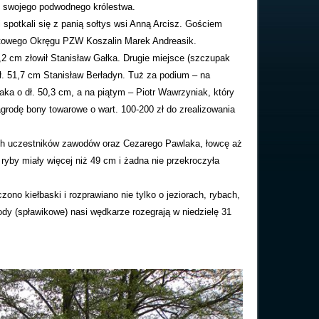
o swojego podwodnego królestwa.
 i spotkali się z panią sołtys wsi Anną Arcisz. Gościem
rtowego Okręgu PZW Koszalin Marek Andreasik.
2 cm złowił Stanisław Gałka. Drugie miejsce (szczupak
. 51,7 cm Stanisław Berładyn. Tuż za podium – na
ka o dł. 50,3 cm, a na piątym – Piotr Wawrzyniak, który
rodę bony towarowe o wart. 100-200 zł do zrealizowania
ch uczestników zawodów oraz Cezarego Pawlaka, łowcę aż
yby miały więcej niż 49 cm i żadna nie przekroczyła
no kiełbaski i rozprawiano nie tylko o jeziorach, rybach,
dy (spławikowe) nasi wędkarze rozegrają w niedzielę 31