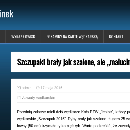
inek
WYKAZ ŁOWISK
EGZAMINY NA KARTĘ WĘDKARSKĄ
KONTAKT
Szczupaki brały jak szalone, ale „maluch
admin
17 maja 2015
Zawody wędkarskie
Przednią zabawę mieli dziś wędkarze Koła PZW „Jesiotr”, którzy p
wędkarskie „Szczupak 2015”. Ryby brały jak szalone. Łupem 25 w
łowny (50 cm) trzymało tylko pięć ryb. Warto podkreślić, że zawod