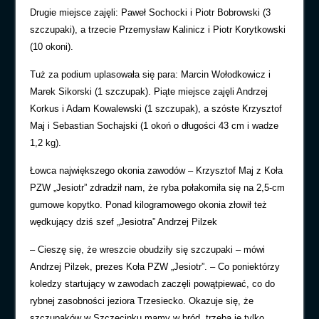
Drugie miejsce zajęli: Paweł Sochocki i Piotr Bobrowski (3
szczupaki), a trzecie Przemysław Kalinicz i Piotr Korytkowski
(10 okoni).
Tuż za podium uplasowała się para: Marcin Wołodkowicz i
Marek Sikorski (1 szczupak). Piąte miejsce zajęli Andrzej
Korkus i Adam Kowalewski (1 szczupak), a szóste Krzysztof
Maj i Sebastian Sochajski (1 okoń o długości 43 cm i wadze
1,2 kg).
Łowca największego okonia zawodów – Krzysztof Maj z Koła
PZW „Jesiotr” zdradził nam, że ryba połakomiła się na 2,5-cm
gumowe kopytko. Ponad kilogramowego okonia złowił też
wędkujący dziś szef „Jesiotra” Andrzej Pilzek
– Cieszę się, że wreszcie obudziły się szczupaki – mówi
Andrzej Pilzek, prezes Koła PZW „Jesiotr”. – Co poniektórzy
koledzy startujący w zawodach zaczęli powątpiewać, co do
rybnej zasobności jeziora Trzesiecko. Okazuje się, że
szczupaków w Szczecinku mamy w bród, trzeba je tylko