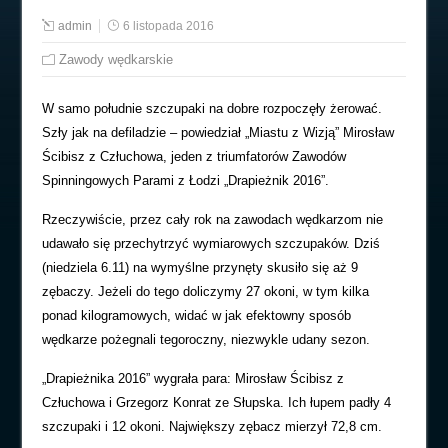
admin
6 listopada 2016
Zawody wędkarskie
W samo południe szczupaki na dobre rozpoczęły żerować.
Szły jak na defiladzie – powiedział „Miastu z Wizją” Mirosław
Ścibisz z Człuchowa, jeden z triumfatorów Zawodów
Spinningowych Parami z Łodzi „Drapieżnik 2016”.
Rzeczywiście, przez cały rok na zawodach wędkarzom nie
udawało się przechytrzyć wymiarowych szczupaków. Dziś
(niedziela 6.11) na wymyślne przynęty skusiło się aż 9
zębaczy. Jeżeli do tego doliczymy 27 okoni, w tym kilka
ponad kilogramowych, widać w jak efektowny sposób
wędkarze pożegnali tegoroczny, niezwykle udany sezon.
„Drapieżnika 2016” wygrała para: Mirosław Ścibisz z
Człuchowa i Grzegorz Konrat ze Słupska. Ich łupem padły 4
szczupaki i 12 okoni. Największy zębacz mierzył 72,8 cm.