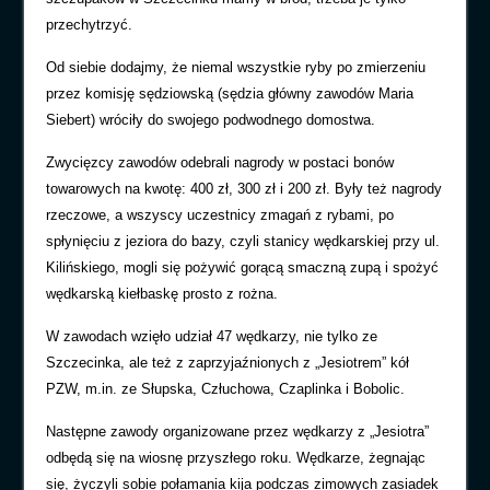
przechytrzyć.
Od siebie dodajmy, że niemal wszystkie ryby po zmierzeniu
przez komisję sędziowską (sędzia główny zawodów Maria
Siebert) wróciły do swojego podwodnego domostwa.
Zwycięzcy zawodów odebrali nagrody w postaci bonów
towarowych na kwotę: 400 zł, 300 zł i 200 zł. Były też nagrody
rzeczowe, a wszyscy uczestnicy zmagań z rybami, po
spłynięciu z jeziora do bazy, czyli stanicy wędkarskiej przy ul.
Kilińskiego, mogli się pożywić gorącą smaczną zupą i spożyć
wędkarską kiełbaskę prosto z rożna.
W zawodach wzięło udział 47 wędkarzy, nie tylko ze
Szczecinka, ale też z zaprzyjaźnionych z „Jesiotrem” kół
PZW, m.in. ze Słupska, Człuchowa, Czaplinka i Bobolic.
Następne zawody organizowane przez wędkarzy z „Jesiotra”
odbędą się na wiosnę przyszłego roku. Wędkarze, żegnając
się, życzyli sobie połamania kija podczas zimowych zasiadek