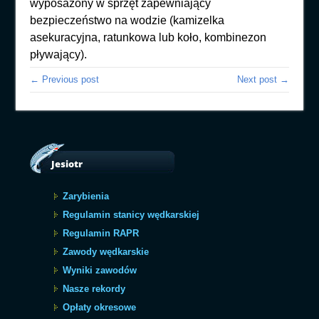
wyposażony w sprzęt zapewniający
bezpieczeństwo na wodzie (kamizelka
asekuracyjna, ratunkowa lub koło, kombinezon
pływający).
← Previous post
Next post →
Jesiotr
Zarybienia
Regulamin stanicy wędkarskiej
Regulamin RAPR
Zawody wędkarskie
Wyniki zawodów
Nasze rekordy
Opłaty okresowe