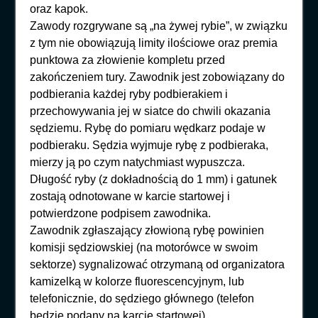
oraz kapok.
Zawody rozgrywane są „na żywej rybie”, w związku
z tym nie obowiązują limity ilościowe oraz premia
punktowa za złowienie kompletu przed
zakończeniem tury. Zawodnik jest zobowiązany do
podbierania każdej ryby podbierakiem i
przechowywania jej w siatce do chwili okazania
sędziemu. Rybę do pomiaru wędkarz podaje w
podbieraku. Sędzia wyjmuje rybę z podbieraka,
mierzy ją po czym natychmiast wypuszcza.
Długość ryby (z dokładnością do 1 mm) i gatunek
zostają odnotowane w karcie startowej i
potwierdzone podpisem zawodnika.
Zawodnik zgłaszający złowioną rybę powinien
komisji sędziowskiej (na motorówce w swoim
sektorze) sygnalizować otrzymaną od organizatora
kamizelką w kolorze fluorescencyjnym, lub
telefonicznie, do sędziego głównego (telefon
będzie podany na karcie startowej).