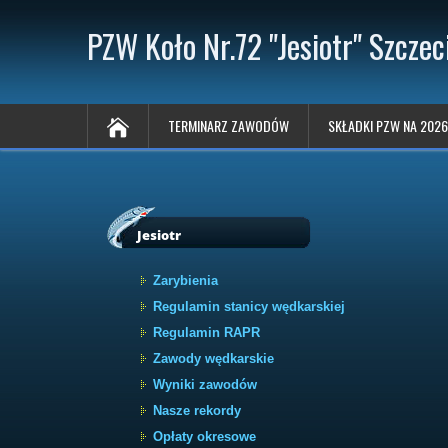
PZW Koło Nr.72 "Jesiotr" Szczec
TERMINARZ ZAWODÓW
SKŁADKI PZW NA 2026
Jesiotr
Zarybienia
Regulamin stanicy wędkarskiej
Regulamin RAPR
Zawody wędkarskie
Wyniki zawodów
Nasze rekordy
Opłaty okresowe