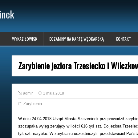
inek
WYKAZ ŁOWISK
EGZAMINY NA KARTĘ WĘDKARSKĄ
KONTAKT
Zarybienie jeziora Trzesiecko i Wilczk
admin
1 maja 2018
Zarybienia
W dniu 24.04.2018 Urząd Miasta Szczecinek przeprowadził zarybien
szczupaka wylęg żerujący w ilości 616 tyś szt. Do jeziora Trzesiec
tyś szt. narybku. W zarybianiu uczestniczyli: przedstawiciel Pa