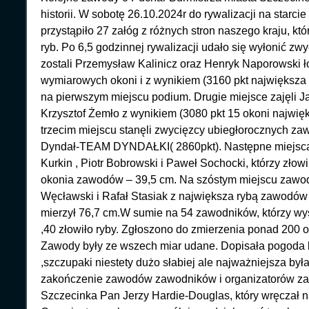
historii. W sobotę 26.10.2024r do rywalizacji na starc
przystąpiło 27 załóg z różnych stron naszego kraju, kt
ryb. Po 6,5 godzinnej rywalizacji udało się wyłonić zw
zostali Przemysław Kalinicz oraz Henryk Naporowski 
wymiarowych okoni i z wynikiem (3160 pkt największa 
na pierwszym miejscu podium. Drugie miejsce zajęli J
Krzysztof Żemło z wynikiem (3080 pkt 15 okoni najwię
trzecim miejscu stanęli zwycięzcy ubiegłorocznych z
Dyndał-TEAM DYNDAŁKI( 2860pkt). Następne miejsca z
Kurkin , Piotr Bobrowski i Paweł Sochocki, którzy złowi
okonia zawodów – 39,5 cm. Na szóstym miejscu zawod
Węcławski i Rafał Stasiak z największa rybą zawodów
mierzył 76,7 cm.W sumie na 54 zawodników, którzy wy
,40 złowiło ryby. Zgłoszono do zmierzenia ponad 200 o
Zawody były ze wszech miar udane. Dopisała pogoda by
,szczupaki niestety dużo słabiej ale najważniejsza była
zakończenie zawodów zawodników i organizatorów zas
Szczecinka Pan Jerzy Hardie-Douglas, który wręczał 