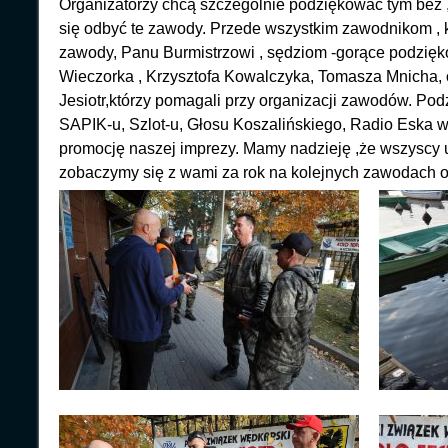
Organizatorzy chcą szczególnie podziękować tym bez ,
się odbyć te zawody. Przede wszystkim zawodnikom , k
zawody, Panu Burmistrzowi , sędziom -gorące podzię
Wieczorka , Krzysztofa Kowalczyka, Tomasza Mnicha,
Jesiotr,którzy pomagali przy organizacji zawodów. Po
SAPIK-u, Szlot-u, Głosu Koszalińskiego, Radio Eska w
promocję naszej imprezy. Mamy nadzieję ,że wszyscy 
zobaczymy się z wami za rok na kolejnych zawodach o