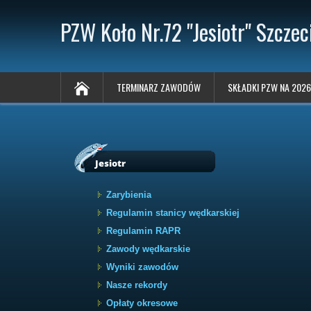
PZW Koło Nr.72 "Jesiotr" Szczec
TERMINARZ ZAWODÓW
SKŁADKI PZW NA 2026
Jesiotr
Zarybienia
Regulamin stanicy wędkarskiej
Regulamin RAPR
Zawody wędkarskie
Wyniki zawodów
Nasze rekordy
Opłaty okresowe