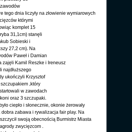
ie zawodów
óre tego dnia liczyły na złowienie wymiarowych
ycięzców którymi
łowiąc komplet 15
ryba 31,1cm) stanęli
akub Sobieski i
kszy 27,2 cm). Na
awodów Paweł i Damian
ajęli Kamil Reszke i Ireneusz
li najdłuższego
y ukończyli Krzysztof
 szczupakiem ,który
startowali w zawodach
koni oraz 3 szczupaki.
ło ciepło i słonecznie, okonie żerowały
 dobra zabawa i rywalizacja fair play. Na
zczycił swoją obecnością Burmistrz Miasta
nagrody zwycięzcom .