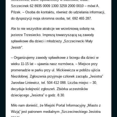
Szczecinek 62 8935 0009 1300 3259 2000 0010 – mówi A.
Pilzek. – Osoba do kontaktu, również do udzielania informacji,
do dyspozycji moja skromna osoba, tel. 692 465 287.
Ale to nie wszystkie atrakcje we wrześniową sobotę na
jeziorze Trzesiecko. Imprezą towarzyszącą są zawody
spławikowe dla dzieci i młodzieży „Szczecinecki Mały
Jesiotr”.
– Organizujemy zawody spławikowe z brzegu dla dzieci w
wieku 11-15 lat – ujawnia nasz rozmówca. – Miejsce przy
promenadzie w parku przy ul. Mickiewicza w pobliżu ujścia
Niezdobnej. Zgłoszenia przyjmuje członek zarządu „Jesiotra”
Jarosław Liniewicz, tel. 504 412 088. Liczba miejsc – 30,
decyduje kolejność zgłoszeń. Zbiórka uczestników
dziecięcego „Jesiotra” o godz. 8.30.
Miło nam donieść, że Miejski Portal Informacyjny „Miasto z
Wizją” jest patronem medialnym „Szczecineckiego Jesiotra