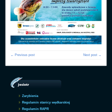
← Previous post
Next post →
Jesiotr
Zarybienia
Regulamin stanicy wędkarskiej
Regulamin RAPR