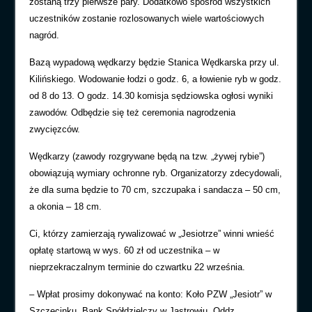
zostaną trzy pierwsze pary. Dodatkowo spośród wszystkich
uczestników zostanie rozlosowanych wiele wartościowych
nagród.
Bazą wypadową wędkarzy będzie Stanica Wędkarska przy ul.
Kilińskiego. Wodowanie łodzi o godz. 6, a łowienie ryb w godz.
od 8 do 13. O godz. 14.30 komisja sędziowska ogłosi wyniki
zawodów. Odbędzie się też ceremonia nagrodzenia
zwycięzców.
Wędkarzy (zawody rozgrywane będą na tzw. „żywej rybie”)
obowiązują wymiary ochronne ryb. Organizatorzy zdecydowali,
że dla suma będzie to 70 cm, szczupaka i sandacza – 50 cm,
a okonia – 18 cm.
Ci, którzy zamierzają rywalizować w „Jesiotrze” winni wnieść
opłatę startową w wys. 60 zł od uczestnika – w
nieprzekraczalnym terminie do czwartku 22 września.
– Wpłat prosimy dokonywać na konto: Koło PZW „Jesiotr” w
Szczecinku, Bank Spółdzielczy w Jastrowiu, Oddz.