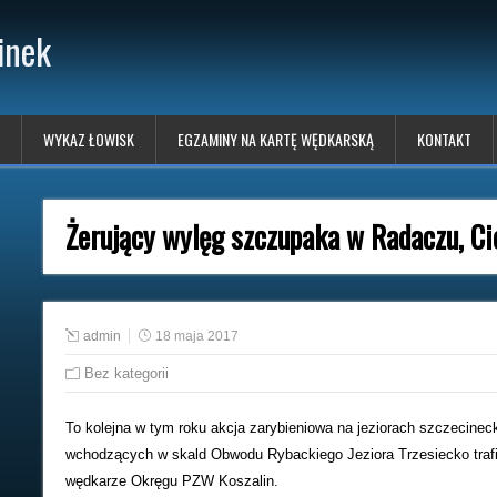
inek
WYKAZ ŁOWISK
EGZAMINY NA KARTĘ WĘDKARSKĄ
KONTAKT
Żerujący wylęg szczupaka w Radaczu, Cie
admin
18 maja 2017
Bez kategorii
To kolejna w tym roku akcja zarybieniowa na jeziorach szczecine
wchodzących w skald Obwodu Rybackiego Jeziora Trzesiecko trafił
wędkarze Okręgu PZW Koszalin.