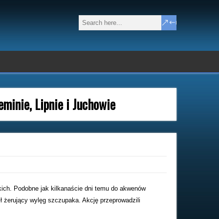
minie, Lipnie i Juchowie
ckich. Podobne jak kilkanaście dni temu do akwenów
 żerujący wylęg szczupaka. Akcję przeprowadzili