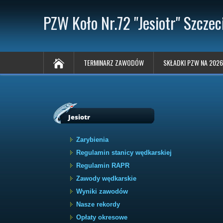
PZW Koło Nr.72 "Jesiotr" Szczec
TERMINARZ ZAWODÓW
SKŁADKI PZW NA 2026
Jesiotr
Zarybienia
Regulamin stanicy wędkarskiej
Regulamin RAPR
Zawody wędkarskie
Wyniki zawodów
Nasze rekordy
Opłaty okresowe