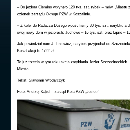
– Do jeziora Ciemino wpłynęło 120 tys. szt. rybek – mówi „Miastu 
członek zarządu Okręgu PZW w Koszalinie.
– Z kolei do Radacza Dużego wpuściliśmy 80 tys. szt. narybku a d
swój nowy dom w jeziorach: Juchowo – 16 tys. szt. oraz Lipno – 15
Jak powiedział nam J. Liniewicz, narybek przyjechał do Szczecink
Koszt akcji to 4722 zł.
To już trzecia w tym roku akcja zarybiania Jezior Szczecineckich.
Miasta.
Tekst: Sławomir Włodarczyk
Foto: Andrzej Kąkol – zarząd Koła PZW „Jesiotr”