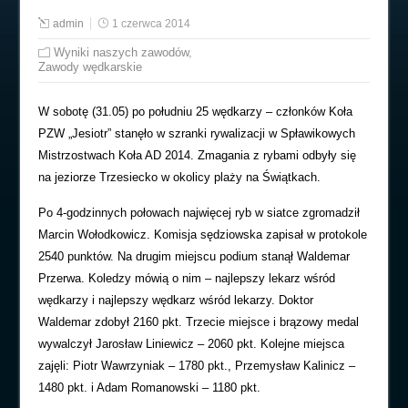
admin
1 czerwca 2014
Wyniki naszych zawodów
,
Zawody wędkarskie
W sobotę (31.05) po południu 25 wędkarzy – członków Koła
PZW „Jesiotr” stanęło w szranki rywalizacji w Spławikowych
Mistrzostwach Koła AD 2014. Zmagania z rybami odbyły się
na jeziorze Trzesiecko w okolicy plaży na Świątkach.
Po 4-godzinnych połowach najwięcej ryb w siatce zgromadził
Marcin Wołodkowicz. Komisja sędziowska zapisał w protokole
2540 punktów. Na drugim miejscu podium stanął Waldemar
Przerwa. Koledzy mówią o nim – najlepszy lekarz wśród
wędkarzy i najlepszy wędkarz wśród lekarzy. Doktor
Waldemar zdobył 2160 pkt. Trzecie miejsce i brązowy medal
wywalczył Jarosław Liniewicz – 2060 pkt. Kolejne miejsca
zajęli: Piotr Wawrzyniak – 1780 pkt., Przemysław Kalinicz –
1480 pkt. i Adam Romanowski – 1180 pkt.