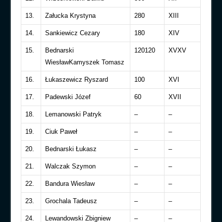
13.
Załucka Krystyna
280
XIII
14.
Sankiewicz Cezary
180
XIV
15.
Bednarski
120120
XV
XV
WiesławKamyszek Tomasz
16.
Łukaszewicz Ryszard
100
XVI
17.
Padewski Józef
60
XVII
18.
Lemanowski Patryk
–
–
19.
Ciuk Paweł
–
–
20.
Bednarski Łukasz
–
–
21.
Walczak Szymon
–
–
22.
Bandura Wiesław
–
–
23.
Grochala Tadeusz
–
–
24.
Lewandowski Zbigniew
–
–