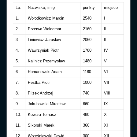
Lp.
Nazwisko, imię
punkty
miejsce
1.
Wołodkowicz Marcin
2540
I
2.
Przerwa Waldemar
2160
II
3.
Liniewicz Jarosław
2060
III
4.
Wawrzyniak Piotr
1780
IV
5.
Kalinicz Przemysław
1480
V
6.
Romanowski Adam
1180
VI
7.
Pestka Piotr
1000
VII
8.
Pilzek Andrzej
740
VIII
9.
Jakubowski Mirosław
660
IX
10.
Kowara Tomasz
480
X
11.
Sikorski Marek
360
XI
12.
Wrześniewski Dawid
300
XII