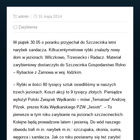
admin
31 maja 2014
Zarybienia
W piątek 30.05 o poranku przyjechał do Szczecinka letni
narybek sandacza. Kilkucentymetrowe rybki znalazły nowy
dom w jeziorach: Wilczkowo, Trzesiecko i Radacz. Materiał
zarybieniowy dostarczyło do Szczecinka Gospodarstwo Rolno
– Rybackie z Żarnowa w woj. łódzkim.
– Rybki w ilości 80 tysięcy sztuk osiedliliśmy w naszych
trzech jeziorach. Koszt akcji to 9 tysięcy złotych. Pieniądze
wyłożył Polski Związek Wędkarski – mówi „Tematowi” Andrzej
Pilzek, prezes Koła Wędkarskiego PZW „Jesiotr”. – To
pierwsze w tym roku zarybianie na jeziorach szczecineckich.
Kolejne będą prowadzone latem i jesienią. Do wód naszego
obwodu trafi m.in. narybek m.in.: szczupaka, okonia, suma,
węgorza i sandacza. Jak co roku postaramy się też zarybić