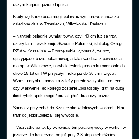
dużym karpiem jezioro Lipnica.
Kiedy wędkarze będą mogli poławiać wymiarowe sandacze
osiedlone dziś w Trzesiecku, Wilczkowie i Radaczu.
– Narybek osiągnie wymiar łowny, czyli 40 cm już za trzy,
cztery lata – przekonuje Sławomir Połomski, ichtiolog Okręgu
PZW w Koszalinie. – Proszę sobie wyobrazić, że przy
sprzyjającej bazie pokarmowej, a taką sandacz z pewnością
ma np. w Wilczkowie, narybek jesienią tego roku podrośnie do
około 15-18 cm! W przyszłym roku już do 30 cm i więcej.
Wzrost narybku sandacza zależy przede wszystkim od tego
czy w akwenie, do którego zostanie „posadzony” trafi na dużą
ilość rybek spokojnego żeru jak płoć, krąp czy leszcz.
Sandacz przyjechał do Szczecinka w foliowych workach. Nim
trafił do jezior „odleżał” się w wodzie.
– Wszystko po to, by wyrównać temperaturę wody w worku i w
jeziorze. To konieczne, bo już przy 2-3 stopniach różnicy