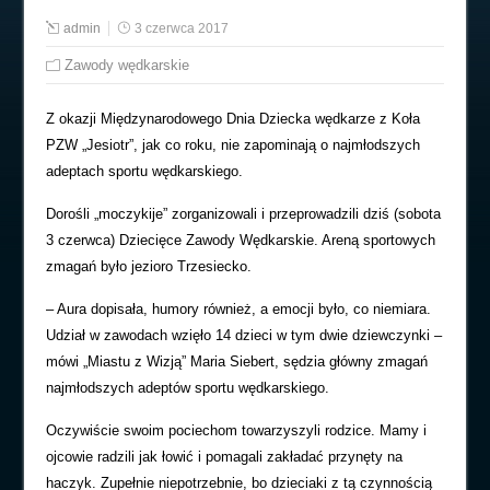
admin
3 czerwca 2017
Zawody wędkarskie
Z okazji Międzynarodowego Dnia Dziecka wędkarze z Koła
PZW „Jesiotr”, jak co roku, nie zapominają o najmłodszych
adeptach sportu wędkarskiego.
Dorośli „moczykije” zorganizowali i przeprowadzili dziś (sobota
3 czerwca) Dziecięce Zawody Wędkarskie. Areną sportowych
zmagań było jezioro Trzesiecko.
– Aura dopisała, humory również, a emocji było, co niemiara.
Udział w zawodach wzięło 14 dzieci w tym dwie dziewczynki –
mówi „Miastu z Wizją” Maria Siebert, sędzia główny zmagań
najmłodszych adeptów sportu wędkarskiego.
Oczywiście swoim pociechom towarzyszyli rodzice. Mamy i
ojcowie radzili jak łowić i pomagali zakładać przynęty na
haczyk. Zupełnie niepotrzebnie, bo dzieciaki z tą czynnością