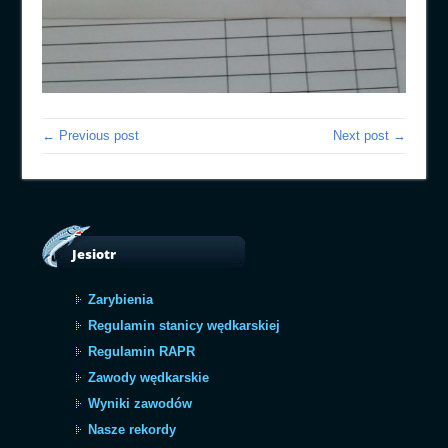
← Previous post
Next post →
Jesiotr
Zarybienia
Regulamin stanicy wędkarskiej
Regulamin RAPR
Zawody wędkarskie
Wyniki zawodów
Nasze rekordy