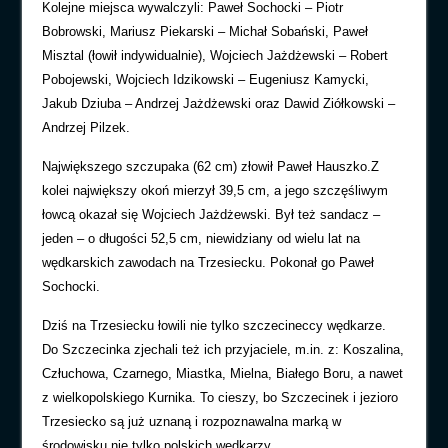
Kolejne miejsca wywalczyli: Paweł Sochocki – Piotr
Bobrowski, Mariusz Piekarski – Michał Sobański, Paweł
Misztal (łowił indywidualnie), Wojciech Jażdżewski – Robert
Pobojewski, Wojciech Idzikowski – Eugeniusz Kamycki,
Jakub Dziuba – Andrzej Jażdżewski oraz Dawid Ziółkowski –
Andrzej Pilzek.
Największego szczupaka (62 cm) złowił Paweł Hauszko.Z
kolei największy okoń mierzył 39,5 cm, a jego szczęśliwym
łowcą okazał się Wojciech Jażdżewski. Był też sandacz –
jeden – o długości 52,5 cm, niewidziany od wielu lat na
wędkarskich zawodach na Trzesiecku. Pokonał go Paweł
Sochocki.
Dziś na Trzesiecku łowili nie tylko szczecineccy wędkarze.
Do Szczecinka zjechali też ich przyjaciele, m.in. z: Koszalina,
Człuchowa, Czarnego, Miastka, Mielna, Białego Boru, a nawet
z wielkopolskiego Kurnika. To cieszy, bo Szczecinek i jezioro
Trzesiecko są już uznaną i rozpoznawalna marką w
środowisku nie tylko polskich wędkarzy.