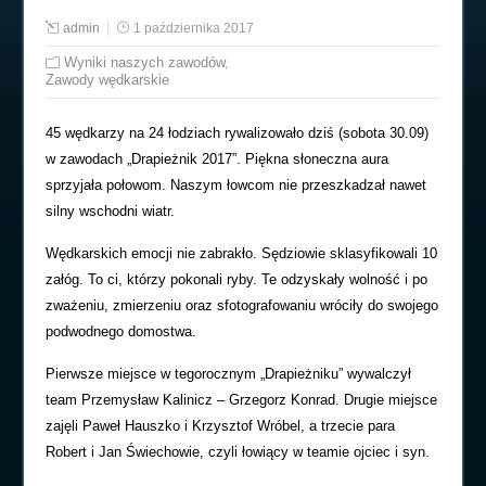
admin
1 października 2017
Wyniki naszych zawodów
,
Zawody wędkarskie
45 wędkarzy na 24 łodziach rywalizowało dziś (sobota 30.09)
w zawodach „Drapieżnik 2017”. Piękna słoneczna aura
sprzyjała połowom. Naszym łowcom nie przeszkadzał nawet
silny wschodni wiatr.
Wędkarskich emocji nie zabrakło. Sędziowie sklasyfikowali 10
załóg. To ci, którzy pokonali ryby. Te odzyskały wolność i po
zważeniu, zmierzeniu oraz sfotografowaniu wróciły do swojego
podwodnego domostwa.
Pierwsze miejsce w tegorocznym „Drapieżniku” wywalczył
team Przemysław Kalinicz – Grzegorz Konrad. Drugie miejsce
zajęli Paweł Hauszko i Krzysztof Wróbel, a trzecie para
Robert i Jan Świechowie, czyli łowiący w teamie ojciec i syn.