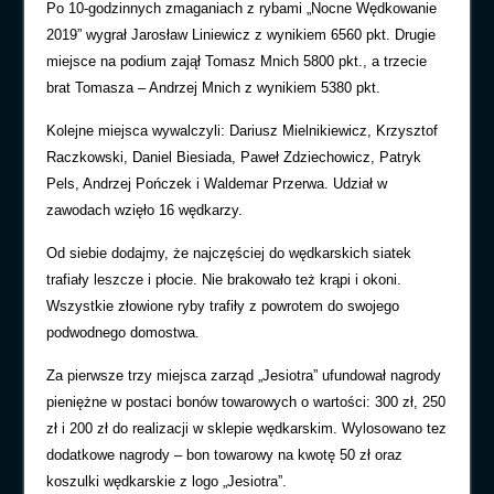
Po 10-godzinnych zmaganiach z rybami „Nocne Wędkowanie
2019” wygrał Jarosław Liniewicz z wynikiem 6560 pkt. Drugie
miejsce na podium zajął Tomasz Mnich 5800 pkt., a trzecie
brat Tomasza – Andrzej Mnich z wynikiem 5380 pkt.
Kolejne miejsca wywalczyli: Dariusz Mielnikiewicz, Krzysztof
Raczkowski, Daniel Biesiada, Paweł Zdziechowicz, Patryk
Pels, Andrzej Pończek i Waldemar Przerwa. Udział w
zawodach wzięło 16 wędkarzy.
Od siebie dodajmy, że najczęściej do wędkarskich siatek
trafiały leszcze i płocie. Nie brakowało też krąpi i okoni.
Wszystkie złowione ryby trafiły z powrotem do swojego
podwodnego domostwa.
Za pierwsze trzy miejsca zarząd „Jesiotra” ufundował nagrody
pieniężne w postaci bonów towarowych o wartości: 300 zł, 250
zł i 200 zł do realizacji w sklepie wędkarskim. Wylosowano tez
dodatkowe nagrody – bon towarowy na kwotę 50 zł oraz
koszulki wędkarskie z logo „Jesiotra”.