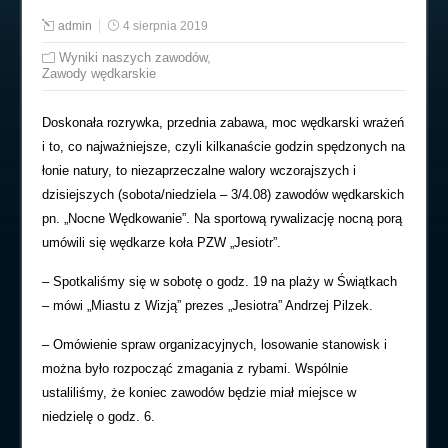
admin
4 sierpnia 2019
Wyniki naszych zawodów
,
Zawody wędkarskie
Doskonała rozrywka, przednia zabawa, moc wędkarski wrażeń
i to, co najważniejsze, czyli kilkanaście godzin spędzonych na
łonie natury, to niezaprzeczalne walory wczorajszych i
dzisiejszych (sobota/niedziela – 3/4.08) zawodów wędkarskich
pn. „Nocne Wędkowanie”. Na sportową rywalizację nocną porą
umówili się wędkarze koła PZW „Jesiotr”.
– Spotkaliśmy się w sobotę o godz. 19 na plaży w Świątkach
– mówi „Miastu z Wizją” prezes „Jesiotra” Andrzej Pilzek.
– Omówienie spraw organizacyjnych, losowanie stanowisk i
można było rozpocząć zmagania z rybami. Wspólnie
ustaliliśmy, że koniec zawodów będzie miał miejsce w
niedzielę o godz. 6.