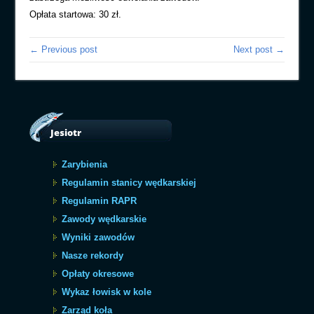
Opłata startowa: 30 zł.
← Previous post
Next post →
Jesiotr
Zarybienia
Regulamin stanicy wędkarskiej
Regulamin RAPR
Zawody wędkarskie
Wyniki zawodów
Nasze rekordy
Opłaty okresowe
Wykaz łowisk w kole
Zarząd koła