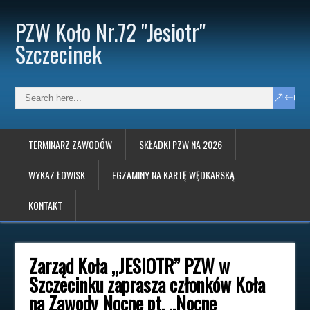
PZW Koło Nr.72 "Jesiotr"
Szczecinek
TERMINARZ ZAWODÓW
SKŁADKI PZW NA 2026
WYKAZ ŁOWISK
EGZAMINY NA KARTĘ WĘDKARSKĄ
KONTAKT
Zarząd Koła „JESIOTR” PZW w
Szczecinku zaprasza członków Koła
na Zawody Nocne pt. „Nocne