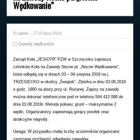
Wędkowanie”
admin
22 lipca 2019
Zawody wędkarskie
Zarząd Koła „JESIOTR” PZW w Szczecinku zaprasza
członków Koła na Zawody Nocne pt. „Nocne Wędkowanie”,
które odbędą się w dniach 03 – 04 sierpnia 2019 na j.
TRZESIECKO w okolicy „Świątek”. Zbiórka w dniu 03.08.2019
o godz. 1900 na plaży przy ul. Różanej. Zapisy na zawody
można dokonać telefonicznie pod nr telefonu 504 412 088 do
dnia 01.08.2019r. Metoda połowu: grunt – maksymalnie 2
wędki. Organizatorzy zapewniają gorący posiłek oraz
atrakcyjne nagrody.
Uwaga: W przypadku małej liczby uczestników organizator
zastrzega możliwość odwołania zawodów.