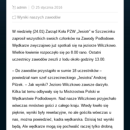
admin
25 stycznia 2016
Wyniki naszych zawodów
W niedzielę (24.01) Zarząd Koła PZW „Jesiotr” w Szczecinku
zaprosił wszystkich swoich członków na
Zawody
Podlodowe.
Wędkarze zwyczajowo już spotkali się na jeziorze Wilczkowo.
Wielkie łowienie rozpoczęło się po 8.00 rano. Ostatni
uczestnicy zawodów zeszli z lodu około godziny 13.00.
– Do zawodów przystąpiło w sumie 18 uczestników –
powiedział nam szef szczecineckiego „Jesiotra” Andrzej
Pilzek. – Jak wyniki? Jezioro Wilczkowo zawsze darzyło.
Kilka lat temu odbywały się tu Mistrzostwa Polski w
Wędkarstwie Podlodowym. Nad nasze Wilczkowo przyjechało
wówczas mnóstwo gości z całego kraju. Wtedy łowiło się
pięknie, wyniki były rewelacyjne, no ale gościła wówczas u
nas, można powiedzieć, kadra wędkarska. Dzisiaj też wyniki
będą. Ale wędkarze mogą się pochwalić raczej tylko drobną