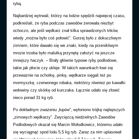
rybą.
Najbardziej wytrwali, którzy na lodzie spędzili najwięcej czasu,
podkreślali, że ryba podczas zawodów żerowała niezbyt
ochoczo, ale jeśli wędkarz znał kilka sprawdzonych trików,
wtedy „można było coś połowić”. Gorzej było z dokuczliwym
zimnem, które dawało się we znaki, kiedy na przenikliwym
mrozie trzeba było malutką przynętę założyć na jeszcze
mniejszy haczyk. – Brały głównie typowe ryby podlodowe,
takie jak płocie czy ukleje. W takich warunkach łowi się
przeważnie na ochotkę, pinkę, wędkarze sięgali też po
mormyszkę, czerwonego robaka, niektórzy również po kawałki
wołowiny czy skórkę od kurczaka. Łącznie udało się złowić
nieco ponad 31 kg ryb.
Po dokładnym zważeniu „łupów”, wyłoniono trójkę najlepszych
„zimowych wędkarzy”. Zwycięzcą niedzielnych Zawodów
Podlodowych okazał się Marcin Wołodkowicz, któremu udało
się wyciągnąć spod lodu 5,5 kg ryb. Zaraz za nim uplasował