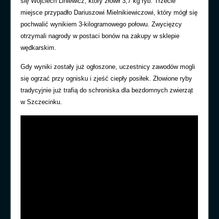
się Wojciech Liniewicz, który złowił 3,7 kg ryb. Trzecie
miejsce przypadło Dariuszowi Mielnikiewiczowi, który mógł się
pochwalić wynikiem 3-kilogramowego połowu. Zwycięzcy
otrzymali nagrody w postaci bonów na zakupy w
sklepie
wędkarskim.
Gdy wyniki zostały już ogłoszone, uczestnicy zawodów mogli
się ogrzać przy ognisku i zjeść ciepły posiłek. Złowione ryby
tradycyjnie już trafią do schroniska dla bezdomnych zwierząt
w Szczecinku.