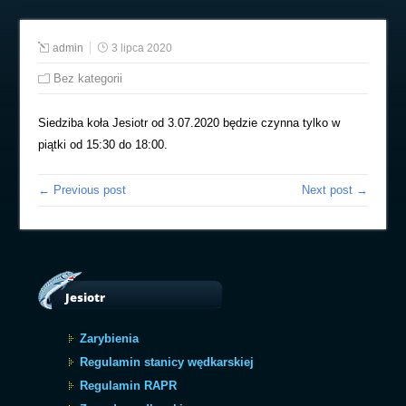
admin
3 lipca 2020
Bez kategorii
Siedziba koła Jesiotr od 3.07.2020 będzie czynna tylko w
piątki od 15:30 do 18:00.
← Previous post
Next post →
Jesiotr
Zarybienia
Regulamin stanicy wędkarskiej
Regulamin RAPR