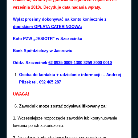
września 2019r.
Decyduje data nadania wpłaty.
Wpłat prosimy dokonywać na konto koniecznie z
dopiskiem OPŁATA CATERINGOWA:
Koło PZW „JESIOTR” w Szczecinku
Bank Spółdzielczy w Jastrowiu
Oddz. Szczecinek
62 8935 0009 1300 3259 2000 0010
Osoba do kontaktu + udzielanie informacji: – Andrzej
Pilzek tel. 692 465 287
UWAGA!
Zawodnik może zostać zdyskwalifikowany za:
1.
Wcze
ś
niejsze rozpocz
ę
cie zawodów lub kontynuowanie
łowienia po ich zako
ń
czeniu.
2.
Nie zdanie karty startowej komisji s
ę
dziowskiej w