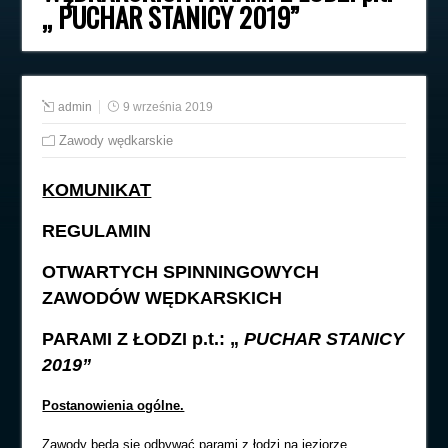
„ PUCHAR STANICY 2019”
admin
9 września 2019
Zawody wędkarskie
KOMUNIKAT
REGULAMIN
OTWARTYCH SPINNINGOWYCH
ZAWODÓW WĘDKARSKICH
PARAMI Z ŁODZI p.t.: „
PUCHAR STANICY
2019”
Postanowienia ogólne.
Zawody będą się odbywać parami z łodzi na jeziorze