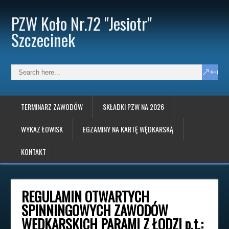
PZW Koło Nr.72 "Jesiotr"
Szczecinek
TERMINARZ ZAWODÓW
SKŁADKI PZW NA 2026
WYKAZ ŁOWISK
EGZAMINY NA KARTĘ WĘDKARSKĄ
KONTAKT
REGULAMIN OTWARTYCH
SPINNINGOWYCH ZAWODÓW
WĘDKARSKICH PARAMI Z ŁODZI p.t.: