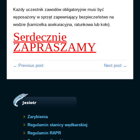
Każdy uczestnik zawodów obligatoryjnie musi być
wyposażony w sprzęt zapewniający bezpieczeństwo na
wodzie (kamizelka asekuracyjna, ratunkowa lub koło).
Serdecznie
ZAPRASZAMY
← Previous post
Next post →
Jesiotr
Zarybienia
Regulamin stanicy wędkarskiej
Regulamin RAPR