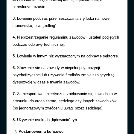
okre
ś
lonym czasie.
3.
Ł
owienie podczas przemieszczania si
ę
łodzi na nowe
stanowisko, tzw. „trolling”.
4.
Nieprzestrzeganie regulaminu zawodów i ustale
ń
podj
ę
tych
podczas odprawy technicznej.
5.
Łowienie w innym ni
ż wyznaczonym na odprawie
sektorze.
6.
Stawienie si
ę
na zawody w niepełnej dyspozycji
psychofizycznej lub u
ż
ywanie
ś
rodków zmniejszaj
ą
cych t
ę
dyspozycj
ę
w czasie trwania zawodów.
7.
Za niesportowe i nieetyczne zachowanie si
ę
zawodnika w
stosunku do organizatora, s
ę
dziego czy innych zawodników
(po jednorazowym zwróceniu uwagi przez s
ę
dziego).
8.
U
ż
ywanie os
ę
ki do „l
ą
dowania” ryb.
Postanowienia końcowe: