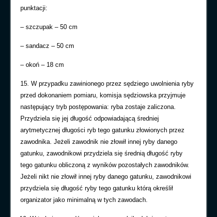
punktacji:
– szczupak – 50 cm
– sandacz – 50 cm
– okoń – 18 cm
15.
W przypadku zawinionego przez s
ę
dziego uwolnienia ryby
przed dokonaniem pomiaru, komisja s
ę
dziowska przyjmuje
nast
ę
puj
ą
cy tryb post
ę
powania: ryba zostaje zaliczona.
Przydziela si
ę
jej długo
ść
odpowiadaj
ą
c
ą ś
redniej
arytmetycznej długo
ś
ci ryb tego gatunku złowionych przez
zawodnika. Je
ż
eli zawodnik nie złowił innej ryby danego
gatunku, zawodnikowi przydziela si
ę ś
redni
ą
długo
ść
ryby
tego gatunku obliczon
ą
z wyników pozostałych zawodników.
Je
ż
eli nikt nie złowił innej ryby danego gatunku, zawodnikowi
przydziela si
ę
długo
ść
ryby tego gatunku któr
ą
okre
ś
lił
organizator jako minimaln
ą
w tych zawodach.