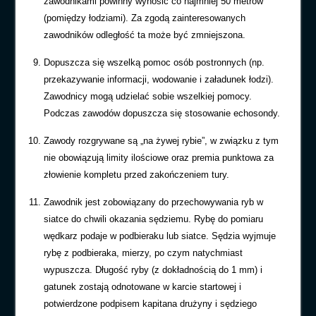
zawodnikami powinny wynosić co najmniej 50 metrów
(pomiędzy łodziami). Za zgodą zainteresowanych
zawodników odległość ta może być zmniejszona.
Dopuszcza się wszelką pomoc osób postronnych (np.
przekazywanie informacji, wodowanie i załadunek łodzi).
Zawodnicy mogą udzielać sobie wszelkiej pomocy.
Podczas zawodów dopuszcza się stosowanie echosondy.
Zawody rozgrywane są „na żywej rybie”, w związku z tym
nie obowiązują limity ilościowe oraz premia punktowa za
złowienie kompletu przed zakończeniem tury.
Zawodnik jest zobowiązany do przechowywania ryb w
siatce do chwili okazania sędziemu. Rybę do pomiaru
wędkarz podaje w podbieraku lub siatce. Sędzia wyjmuje
rybę z podbieraka, mierzy, po czym natychmiast
wypuszcza. Długość ryby (z dokładnością do 1 mm) i
gatunek zostają odnotowane w karcie startowej i
potwierdzone podpisem kapitana drużyny i sędziego