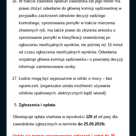
W trakcie zawodów opiekun zawodnika lub jego trener ma
prawo złożyć odwołanie do głównej komisji sędziowskiej w
przypadku zastrzeżeń odnośnie decyzji sędziego
kontrolnego, sprostowania pomyłki w trakcie mierzenia
złowionych ryb, ma także prawo do złożenia wniosku o
sprostowanie pomyłki w klasyfikacji stwierdzonej po
ogłoszeniu nieoficjalnych wyników, nie później niż 15 minut
od czasu ogłoszenia nieoficjalnych wyników. Odwołania
rozpatruje główna komisja sędziowska i o powziętej decyzji
informuje zainteresowane osoby.
Łodzie mogą być wyposażone w silniki o mocy – bez
ograniczeń; (organizator ustala możliwość używania
silników spalinowych, elektrycznych bądź wioseł).
Zgłoszenia i opłata:
Obowiązuje opłata startowa w wysokości
1
20 zł
od pary dla
zawodników zgłoszonych w terminie
do 25.09.2019r.
Ustala się t
ermin przyjmowania zgłoszeń i opłat
do 25