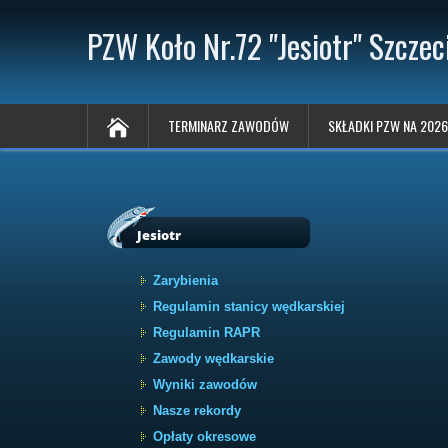
PZW Koło Nr.72 "Jesiotr" Szczec
TERMINARZ ZAWODÓW
SKŁADKI PZW NA 2026
Jesiotr
Zarybienia
Regulamin stanicy wędkarskiej
Regulamin RAPR
Zawody wędkarskie
Wyniki zawodów
Nasze rekordy
Opłaty okresowe