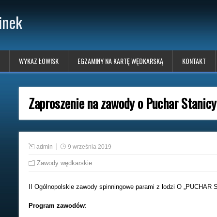
inek
WYKAZ ŁOWISK
EGZAMINY NA KARTĘ WĘDKARSKĄ
KONTAKT
Zaproszenie na zawody o Puchar Stanic
admin
9 września 2019
Zawody wędkarskie
II Ogólnopolskie zawody spinningowe parami z łodzi O „PUCHAR 
Program zawodów
: