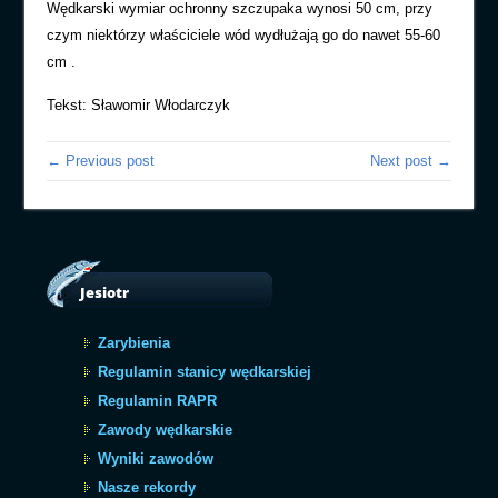
Wędkarski wymiar ochronny szczupaka wynosi 50 cm, przy
czym niektórzy właściciele wód wydłużają go do nawet 55-60
cm .
Tekst: Sławomir Włodarczyk
← Previous post
Next post →
Jesiotr
Zarybienia
Regulamin stanicy wędkarskiej
Regulamin RAPR
Zawody wędkarskie
Wyniki zawodów
Nasze rekordy