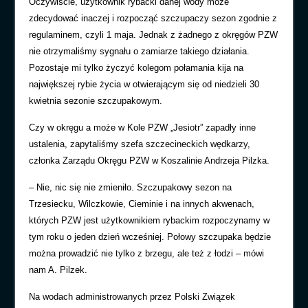
Oczywiście, użytkownik rybacki danej wody może
zdecydować inaczej i rozpocząć szczupaczy sezon zgodnie z
regulaminem, czyli 1 maja. Jednak z żadnego z okręgów PZW
nie otrzymaliśmy sygnału o zamiarze takiego działania.
Pozostaje mi tylko życzyć kolegom połamania kija na
największej rybie życia w otwierającym się od niedzieli 30
kwietnia sezonie szczupakowym.
Czy w okręgu a może w Kole PZW „Jesiotr” zapadły inne
ustalenia, zapytaliśmy szefa szczecineckich wędkarzy,
członka Zarządu Okręgu PZW w Koszalinie Andrzeja Pilzka.
– Nie, nic się nie zmieniło. Szczupakowy sezon na
Trzesiecku, Wilczkowie, Cieminie i na innych akwenach,
których PZW jest użytkownikiem rybackim rozpoczynamy w
tym roku o jeden dzień wcześniej. Połowy szczupaka będzie
można prowadzić nie tylko z brzegu, ale też z łodzi – mówi
nam A. Pilzek.
Na wodach administrowanych przez Polski Związek