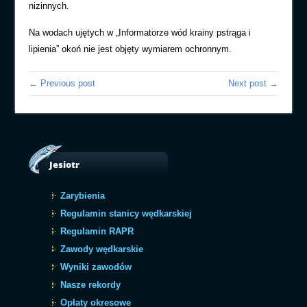
nizinnych.
Na wodach ujętych w „Informatorze wód krainy pstrąga i
lipienia” okoń nie jest objęty wymiarem ochronnym.
← Previous post
Next post →
Jesiotr
Zarybienia
Regulamin stanicy wędkarskiej
Regulamin RAPR
Zawody wędkarskie
Wyniki zawodów
Nasze rekordy
Opłaty okresowe