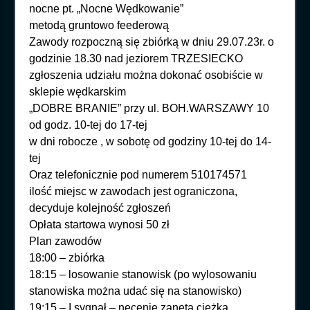
nocne pt. „Nocne Wędkowanie”
metodą gruntowo feederową
Zawody rozpoczną się zbiórką w dniu 29.07.23r. o
godzinie 18.30 nad jeziorem TRZESIECKO
zgłoszenia udziału można dokonać osobiście w
sklepie wędkarskim
„DOBRE BRANIE” przy ul. BOH.WARSZAWY 10
od godz. 10-tej do 17-tej
w dni robocze , w sobotę od godziny 10-tej do 14-
tej
Oraz telefonicznie pod numerem 510174571
ilość miejsc w zawodach jest ograniczona,
decyduje kolejność zgłoszeń
Opłata startowa wynosi 50 zł
Plan zawodów
18:00 – zbiórka
18:15 – losowanie stanowisk (po wylosowaniu
stanowiska można udać się na stanowisko)
19:15 – I sygnał – nęcenie zanętą ciężką