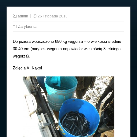
admin
26 listopada 2013
Zarybienia
Do jeziora wpuszczono 890 kg węgorza – o wielkości średnio
30-40 cm (narybek węgorza odpowiadał wielkością 3 letniego
węgorza).
Zdjęcia A. Kąkol