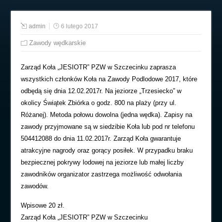
admin
6 lutego 2017
Zawody wędkarskie
Zarząd Koła „JESIOTR” PZW w Szczecinku zaprasza
wszystkich członków Koła na Zawody Podlodowe 2017, które
odbędą się dnia 12.02.2017r. Na jeziorze „Trzesiecko” w
okolicy Świątek Zbiórka o godz. 800 na plaży (przy ul.
Różanej). Metoda połowu dowolna (jedna wędka). Zapisy na
zawody przyjmowane są w siedzibie Koła lub pod nr telefonu
504412088 do dnia 11.02.2017r. Zarząd Koła gwarantuje
atrakcyjne nagrody oraz gorący posiłek. W przypadku braku
bezpiecznej pokrywy lodowej na jeziorze lub małej liczby
zawodników organizator zastrzega możliwość odwołania
zawodów.
Wpisowe 20 zł.
Zarząd Koła „JESIOTR” PZW w Szczecinku