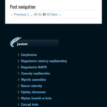
Post navigation
← Previous
1
…
40
41
42
43
Next →
Jesiotr
Zarybienia
Regulamin stanicy wędkarskiej
Regulamin RAPR
Zawody wędkarskie
Wyniki zawodów
Nasze rekordy
Opłaty okresowe
Wykaz łowisk w kole
Zarząd koła